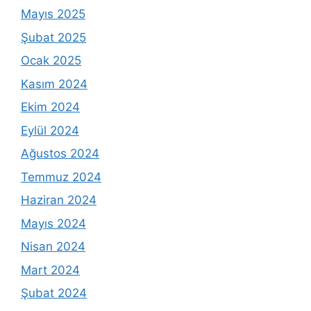
Mayıs 2025
Şubat 2025
Ocak 2025
Kasım 2024
Ekim 2024
Eylül 2024
Ağustos 2024
Temmuz 2024
Haziran 2024
Mayıs 2024
Nisan 2024
Mart 2024
Şubat 2024