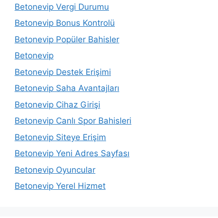
Betonevip Vergi Durumu
Betonevip Bonus Kontrolü
Betonevip Popüler Bahisler
Betonevip
Betonevip Destek Erişimi
Betonevip Saha Avantajları
Betonevip Cihaz Girişi
Betonevip Canlı Spor Bahisleri
Betonevip Siteye Erişim
Betonevip Yeni Adres Sayfası
Betonevip Oyuncular
Betonevip Yerel Hizmet