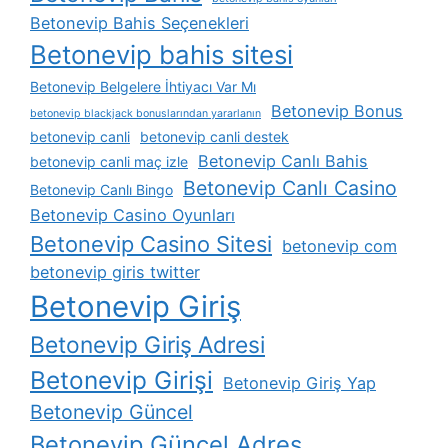
Betonevip Bahis Seçenekleri
Betonevip bahis sitesi
Betonevip Belgelere İhtiyacı Var Mı
Betonevip Bonus
betonevip blackjack bonuslarından yararlanın
betonevip canli
betonevip canli destek
Betonevip Canlı Bahis
betonevip canli maç izle
Betonevip Canlı Casino
Betonevip Canlı Bingo
Betonevip Casino Oyunları
Betonevip Casino Sitesi
betonevip com
betonevip giris twitter
Betonevip Giriş
Betonevip Giriş Adresi
Betonevip Girişi
Betonevip Giriş Yap
Betonevip Güncel
Betonevip Güncel Adres