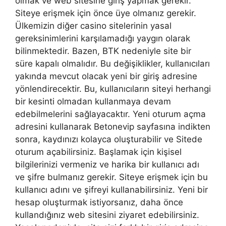
olmak ve web sitesine giriş yapmak gerekir.
Siteye erişmek için önce üye olmanız gerekir.
Ülkemizin diğer casino sitelerinin yasal
gereksinimlerini karşılamadığı yaygın olarak
bilinmektedir. Bazen, BTK nedeniyle site bir
süre kapalı olmalıdır. Bu değişiklikler, kullanıcıları
yakında mevcut olacak yeni bir giriş adresine
yönlendirecektir. Bu, kullanıcıların siteyi herhangi
bir kesinti olmadan kullanmaya devam
edebilmelerini sağlayacaktır. Yeni oturum açma
adresini kullanarak Betonevip sayfasına indikten
sonra, kaydınızı kolayca oluşturabilir ve Sitede
oturum açabilirsiniz. Başlamak için kişisel
bilgilerinizi vermeniz ve harika bir kullanıcı adı
ve şifre bulmanız gerekir. Siteye erişmek için bu
kullanıcı adını ve şifreyi kullanabilirsiniz. Yeni bir
hesap oluşturmak istiyorsanız, daha önce
kullandığınız web sitesini ziyaret edebilirsiniz.