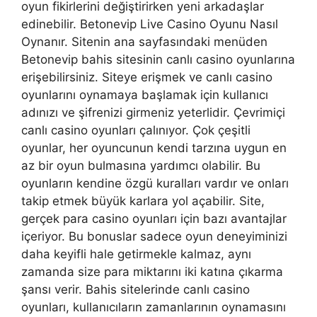
oyun fikirlerini değiştirirken yeni arkadaşlar
edinebilir. Betonevip Live Casino Oyunu Nasıl
Oynanır. Sitenin ana sayfasındaki menüden
Betonevip bahis sitesinin canlı casino oyunlarına
erişebilirsiniz. Siteye erişmek ve canlı casino
oyunlarını oynamaya başlamak için kullanıcı
adınızı ve şifrenizi girmeniz yeterlidir. Çevrimiçi
canlı casino oyunları çalınıyor. Çok çeşitli
oyunlar, her oyuncunun kendi tarzına uygun en
az bir oyun bulmasına yardımcı olabilir. Bu
oyunların kendine özgü kuralları vardır ve onları
takip etmek büyük karlara yol açabilir. Site,
gerçek para casino oyunları için bazı avantajlar
içeriyor. Bu bonuslar sadece oyun deneyiminizi
daha keyifli hale getirmekle kalmaz, aynı
zamanda size para miktarını iki katına çıkarma
şansı verir. Bahis sitelerinde canlı casino
oyunları, kullanıcıların zamanlarının oynamasını