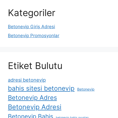
Kategoriler
Betonevip Giriş Adresi
Betonevip Promosyonlar
Etiket Bulutu
adresi betonevip
bahis sitesi betonevip
Betonevip
Betonevip Adres
Betonevip Adresi
Betonevip Bahis
betonevip bahis oyunları