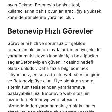
oyun
Çekme. Betonevip bahis sitesi,
kullanıcılarına bahis oyunları aracılığıyla yüksek
kar elde etmelerine yardımcı olur.
Betonevip Hızlı Görevler
Görevlerini hızlı ve sorunsuz bir şekilde
tamamlamak için bu faydalardan en iyi şekilde
yararlanmak isteyen insanlar için bazı ipuçları
sağlar.Betonevip en güvenilir casino hedefi
olarak ünlüdür. Daha fazla bilgi edinmek
istiyorsanız, en son adreste web sitesine gidin
ve Betonevip üye olun. Üye olduktan sonra,
sitenin tüm tesislerinden yararlanmaya
başlayabilirsiniz. Betonevip web sitesinin
hizmetleri. Betonevip web sitesinin
hizmetlerinden yararlanmak için bir kullanıcı