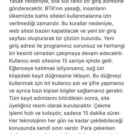
Yasak nedeniyle, site sizi farklı bir giriş adresine
gönderecektir. BTK’nın yasağı, insanların
ülkemizde bahis siteleri kullanmalarına izin
verilmediği zamandır. Bu kurallar nedeniyle,
web sitesi bazen kapatılacak ve yeni bir giriş
sayfası oluşturarak bir çözüm bulundu. Yeni
giriş adresi ile programınız sorunsuz ve herhangi
bir kesinti olmadan çalışmaya devam edecektir.
Kullanıcı web sitesine 15 saniye içinde gelir.
Eğlenceye katılmak istiyorsanız, sağ üst
köşedeki kayıt düğmesine tıklayın. Bu düğmeyi
kullanmak için bir kullanıcı adı ve şifre yapmanız
ve ayrıca bazı kişisel bilgiler sağlamanız gerekir.
Tüm kayıt adımlarını bitirdikten sonra, site
üyeliğiniz resmi olarak kurulacaktır. Çekme
işlemi hızlı ve kolaydır, sadece 15 dakika sürer.
Her teknolojinin her gün ne kadar çekilebileceği
konusunda kendi sınırı vardır. Para çekerken