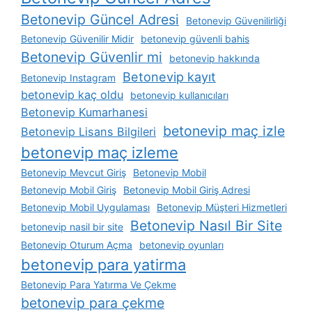
Betonevip Güncel Adresi
Betonevip Güvenilirliği
Betonevip Güvenilir Midir
betonevip güvenli bahis
Betonevip Güvenlir mi
betonevip hakkında
Betonevip kayıt
Betonevip Instagram
betonevip kaç oldu
betonevip kullanıcıları
Betonevip Kumarhanesi
betonevip maç izle
Betonevip Lisans Bilgileri
betonevip maç izleme
Betonevip Mevcut Giriş
Betonevip Mobil
Betonevip Mobil Giriş
Betonevip Mobil Giriş Adresi
Betonevip Mobil Uygulaması
Betonevip Müşteri Hizmetleri
Betonevip Nasıl Bir Site
betonevip nasil bir site
Betonevip Oturum Açma
betonevip oyunları
betonevip para yatirma
Betonevip Para Yatırma Ve Çekme
betonevip para çekme