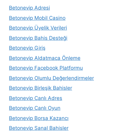
Betonevip Adresi
Betonevip Mobil Casino
Betonevip Üyelik Verileri
Betonevip Bahis Desteği
Betonevip Giriş
Betonevip Aldatmaca Önleme
Betonevip Facebook Platformu
Betonevip Olumlu Değerlendirmeler
Betonevip Birleşik Bahisler
Betonevip Canlı Adres
Betonevip Canlı Oyun
Betonevip Borsa Kazancı
Betonevip Sanal Bahisler