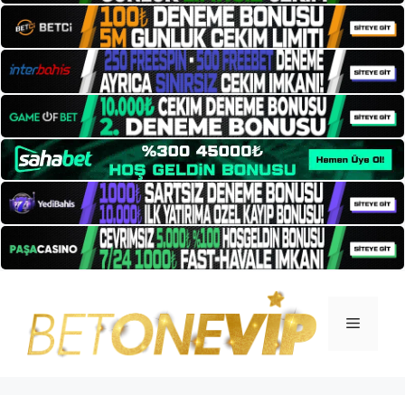
İçeriğe
atla
Menü