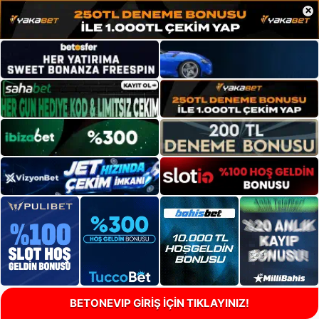
×
BETONEVIP GİRİŞ İÇİN TIKLAYINIZ!