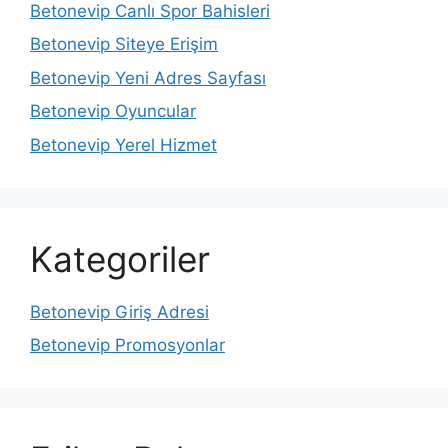
Betonevip Canlı Spor Bahisleri
Betonevip Siteye Erişim
Betonevip Yeni Adres Sayfası
Betonevip Oyuncular
Betonevip Yerel Hizmet
Kategoriler
Betonevip Giriş Adresi
Betonevip Promosyonlar