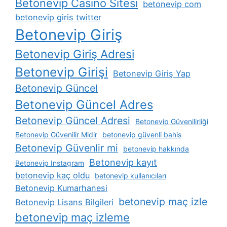
Betonevip Casino Sitesi
betonevip com
betonevip giris twitter
Betonevip Giriş
Betonevip Giriş Adresi
Betonevip Girişi
Betonevip Giriş Yap
Betonevip Güncel
Betonevip Güncel Adres
Betonevip Güncel Adresi
Betonevip Güvenilirliği
Betonevip Güvenilir Midir
betonevip güvenli bahis
Betonevip Güvenlir mi
betonevip hakkında
Betonevip kayıt
Betonevip Instagram
betonevip kaç oldu
betonevip kullanıcıları
Betonevip Kumarhanesi
betonevip maç izle
Betonevip Lisans Bilgileri
betonevip maç izleme