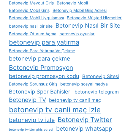
Betonevip Mevcut Giriş
Betonevip Mobil
Betonevip Mobil Giriş
Betonevip Mobil Giriş Adresi
Betonevip Mobil Uygulaması
Betonevip Müşteri Hizmetleri
Betonevip Nasıl Bir Site
betonevip nasil bir site
Betonevip Oturum Açma
betonevip oyunları
betonevip para yatirma
Betonevip Para Yatırma Ve Çekme
betonevip para çekme
Betonevip Promosyon
betonevip promosyon kodu
Betonevip Sitesi
Betonevip Sorunsuz Giriş
betonevip sosyal medya
Betonevip Spor Bahisleri
betonevip telegram
Betonevip TV
betonevip tv canli maç
betonevip tv canli maç izle
Betonevip Twitter
betonevip tv izle
betonevip whatsapp
betonevip twitter giriş adresi