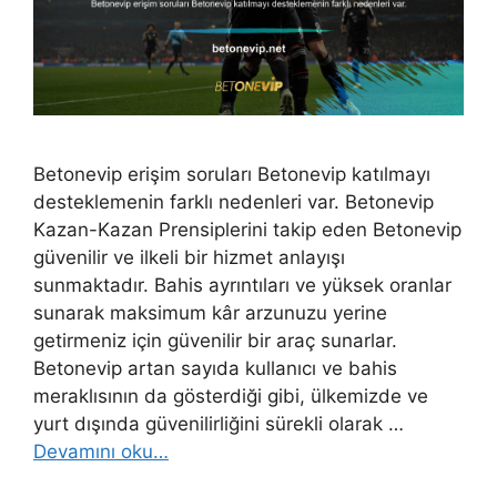
Betonevip erişim soruları Betonevip katılmayı
desteklemenin farklı nedenleri var. Betonevip
Kazan-Kazan Prensiplerini takip eden Betonevip
güvenilir ve ilkeli bir hizmet anlayışı
sunmaktadır. Bahis ayrıntıları ve yüksek oranlar
sunarak maksimum kâr arzunuzu yerine
getirmeniz için güvenilir bir araç sunarlar.
Betonevip artan sayıda kullanıcı ve bahis
meraklısının da gösterdiği gibi, ülkemizde ve
yurt dışında güvenilirliğini sürekli olarak …
Devamını oku…