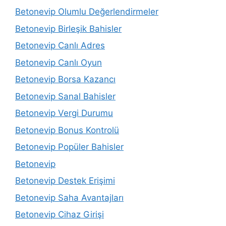
Betonevip Olumlu Değerlendirmeler
Betonevip Birleşik Bahisler
Betonevip Canlı Adres
Betonevip Canlı Oyun
Betonevip Borsa Kazancı
Betonevip Sanal Bahisler
Betonevip Vergi Durumu
Betonevip Bonus Kontrolü
Betonevip Popüler Bahisler
Betonevip
Betonevip Destek Erişimi
Betonevip Saha Avantajları
Betonevip Cihaz Girişi