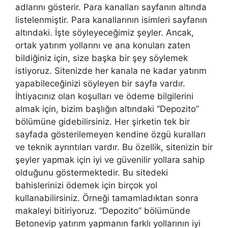
adlarını gösterir. Para kanalları sayfanın altında
listelenmiştir. Para kanallarının isimleri sayfanın
altındaki. İşte söyleyeceğimiz şeyler. Ancak,
ortak yatırım yollarını ve ana konuları zaten
bildiğiniz için, size başka bir şey söylemek
istiyoruz. Sitenizde her kanala ne kadar yatırım
yapabileceğinizi söyleyen bir sayfa vardır.
İhtiyacınız olan koşulları ve ödeme bilgilerini
almak için, bizim başlığın altındaki “Depozito”
bölümüne gidebilirsiniz. Her şirketin tek bir
sayfada gösterilemeyen kendine özgü kuralları
ve teknik ayrıntıları vardır. Bu özellik, sitenizin bir
şeyler yapmak için iyi ve güvenilir yollara sahip
olduğunu göstermektedir. Bu sitedeki
bahislerinizi ödemek için birçok yol
kullanabilirsiniz. Örneği tamamladıktan sonra
makaleyi bitiriyoruz. “Depozito” bölümünde
Betonevip yatırım yapmanın farklı yollarının iyi