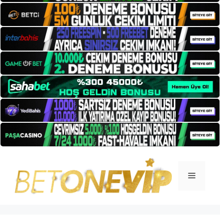
İçeriğe
atla
Menü