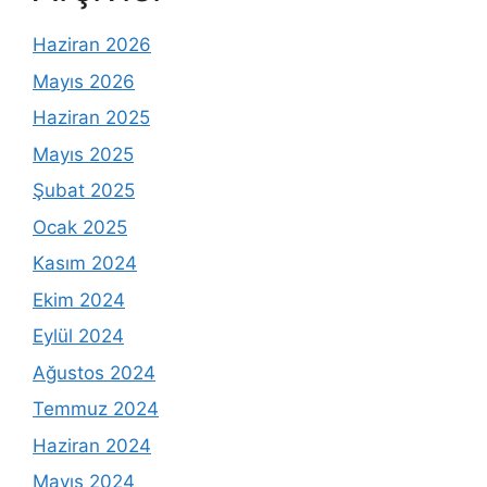
Haziran 2026
Mayıs 2026
Haziran 2025
Mayıs 2025
Şubat 2025
Ocak 2025
Kasım 2024
Ekim 2024
Eylül 2024
Ağustos 2024
Temmuz 2024
Haziran 2024
Mayıs 2024