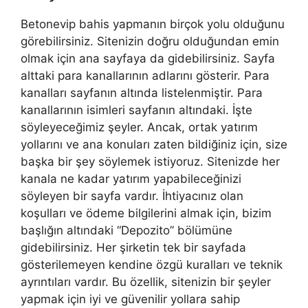
Betonevip bahis yapmanın birçok yolu olduğunu
görebilirsiniz. Sitenizin doğru olduğundan emin
olmak için ana sayfaya da gidebilirsiniz. Sayfa
alttaki para kanallarının adlarını gösterir. Para
kanalları sayfanın altında listelenmiştir. Para
kanallarının isimleri sayfanın altındaki. İşte
söyleyeceğimiz şeyler. Ancak, ortak yatırım
yollarını ve ana konuları zaten bildiğiniz için, size
başka bir şey söylemek istiyoruz. Sitenizde her
kanala ne kadar yatırım yapabileceğinizi
söyleyen bir sayfa vardır. İhtiyacınız olan
koşulları ve ödeme bilgilerini almak için, bizim
başlığın altındaki “Depozito” bölümüne
gidebilirsiniz. Her şirketin tek bir sayfada
gösterilemeyen kendine özgü kuralları ve teknik
ayrıntıları vardır. Bu özellik, sitenizin bir şeyler
yapmak için iyi ve güvenilir yollara sahip