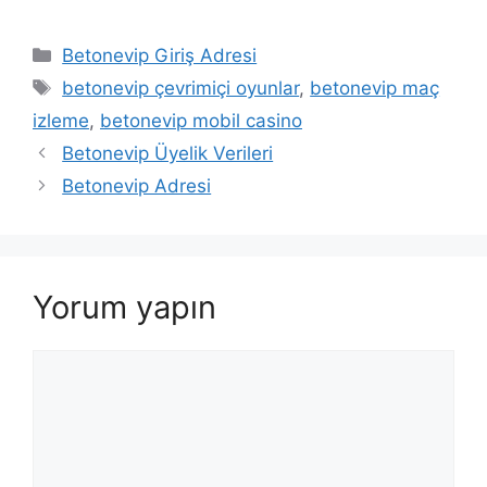
Kategoriler
Betonevip Giriş Adresi
Etiketler
betonevip çevrimiçi oyunlar
,
betonevip maç
izleme
,
betonevip mobil casino
Yazı
Betonevip Üyelik Verileri
dolaşımı
Betonevip Adresi
Yorum yapın
Yorum