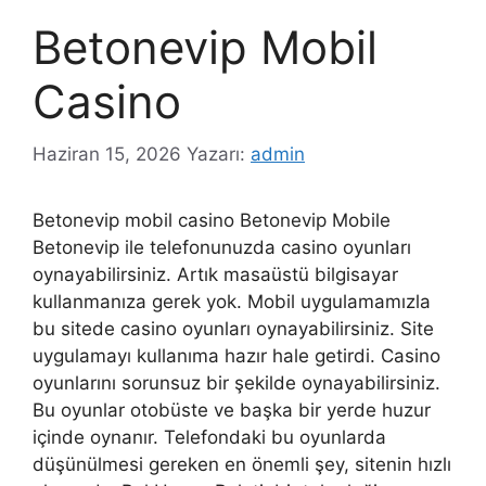
Betonevip Mobil
Casino
Haziran 15, 2026
Yazarı:
admin
Betonevip mobil casino Betonevip Mobile
Betonevip ile telefonunuzda casino oyunları
oynayabilirsiniz. Artık masaüstü bilgisayar
kullanmanıza gerek yok. Mobil uygulamamızla
bu sitede casino oyunları oynayabilirsiniz. Site
uygulamayı kullanıma hazır hale getirdi. Casino
oyunlarını sorunsuz bir şekilde oynayabilirsiniz.
Bu oyunlar otobüste ve başka bir yerde huzur
içinde oynanır. Telefondaki bu oyunlarda
düşünülmesi gereken en önemli şey, sitenin hızlı