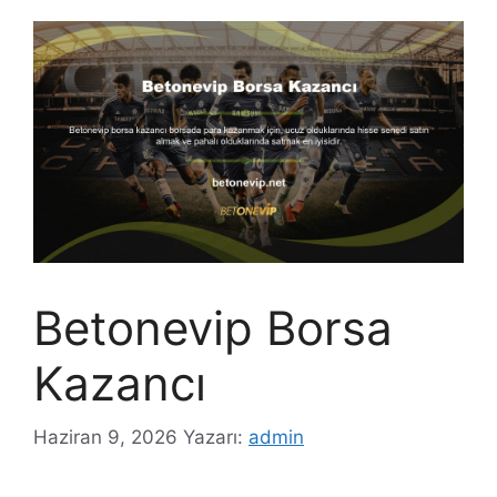
Betonevip Borsa
Kazancı
Haziran 9, 2026
Yazarı:
admin