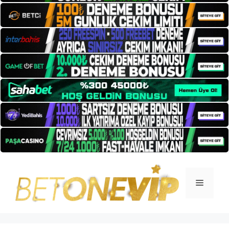
İçeriğe
atla
Menü