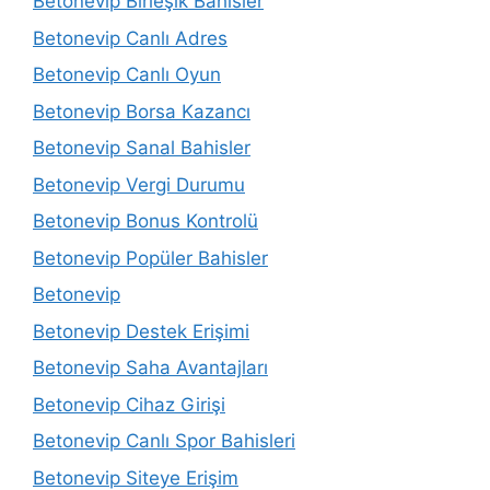
Betonevip Birleşik Bahisler
Betonevip Canlı Adres
Betonevip Canlı Oyun
Betonevip Borsa Kazancı
Betonevip Sanal Bahisler
Betonevip Vergi Durumu
Betonevip Bonus Kontrolü
Betonevip Popüler Bahisler
Betonevip
Betonevip Destek Erişimi
Betonevip Saha Avantajları
Betonevip Cihaz Girişi
Betonevip Canlı Spor Bahisleri
Betonevip Siteye Erişim