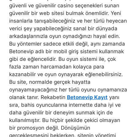
güvenli ve güvenilir casino seçenekleri sunan
güvenilir bir web sitesi bulmak önemlidir. Yeni
insanlarla tanışabileceğiniz ve her türlü heyecan
verici şey yapabileceğiniz sanal bir dünyada
arkadaşlarınızla oyun oynadığınızı hayal edin.
Bu yöntemler sadece etkili değil, aynı zamanda
Betonevip adlı bir mobil giriş sistemi kullanmak
gibi de eğlencelidir. Bu oyun sistemi ile, çok
fazla zaman harcamadan kolayca para
kazanabilir ve oyun oynayarak eğlenebilirsiniz.
Bu site, normalde gerçek hayatta
oynayamayacağınız her türlü oyunu oynamanıza
olanak tanır. Rekabetin
Betonevip Kayıt
yanı
sıra, bahis oyuncularına internette daha iyi ve
daha güvenilir bir deneyim sunmak için de
kullanılmıştır. Bu hiçbir şekilde çekici olmayan
bir promosyon değil. Dönüşümün
gerçekleşmesini beklerken, sitenin yönetimi