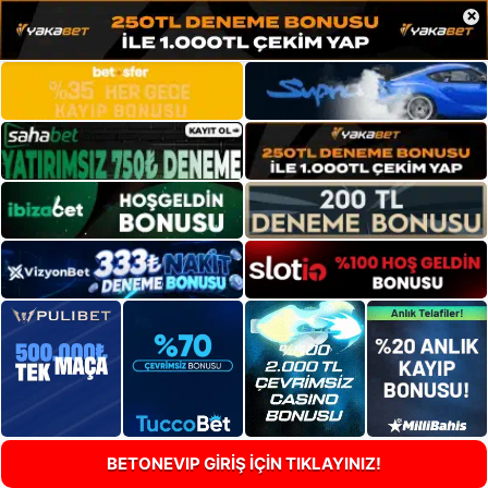
×
BETONEVIP GİRİŞ İÇİN TIKLAYINIZ!