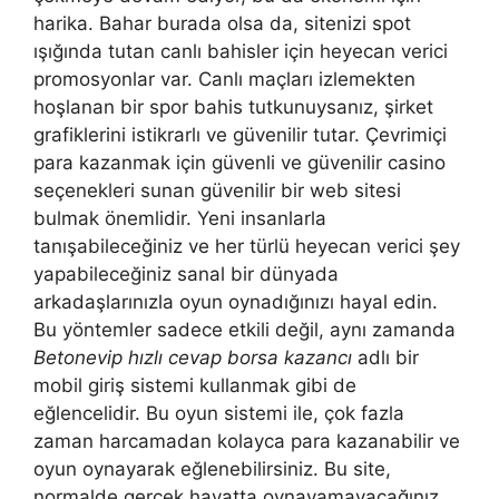
harika. Bahar burada olsa da, sitenizi spot
ışığında tutan canlı bahisler için heyecan verici
promosyonlar var. Canlı maçları izlemekten
hoşlanan bir spor bahis tutkunuysanız, şirket
grafiklerini istikrarlı ve güvenilir tutar. Çevrimiçi
para kazanmak için güvenli ve güvenilir casino
seçenekleri sunan güvenilir bir web sitesi
bulmak önemlidir. Yeni insanlarla
tanışabileceğiniz ve her türlü heyecan verici şey
yapabileceğiniz sanal bir dünyada
arkadaşlarınızla oyun oynadığınızı hayal edin.
Bu yöntemler sadece etkili değil, aynı zamanda
Betonevip hızlı cevap borsa kazancı
adlı bir
mobil giriş sistemi kullanmak gibi de
eğlencelidir. Bu oyun sistemi ile, çok fazla
zaman harcamadan kolayca para kazanabilir ve
oyun oynayarak eğlenebilirsiniz. Bu site,
normalde gerçek hayatta oynayamayacağınız