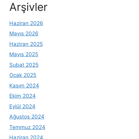
Arşivler
Haziran 2026
Mayıs 2026
Haziran 2025
Mayıs 2025
Şubat 2025
Ocak 2025
Kasım 2024
Ekim 2024
Eylül 2024
Ağustos 2024
Temmuz 2024
Haziran 2024