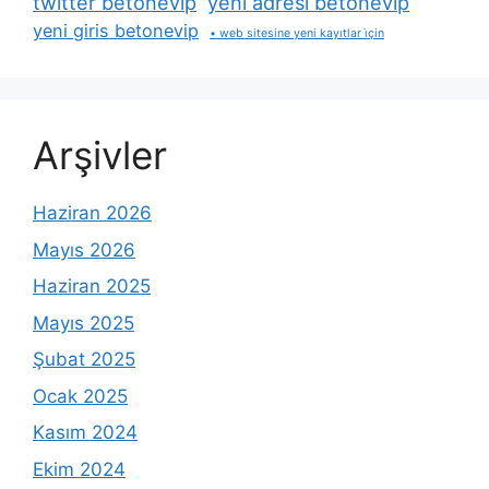
twitter betonevip
yeni adresi betonevip
yeni giris betonevip
• web sitesine yeni kayıtlar i̇çin
Arşivler
Haziran 2026
Mayıs 2026
Haziran 2025
Mayıs 2025
Şubat 2025
Ocak 2025
Kasım 2024
Ekim 2024