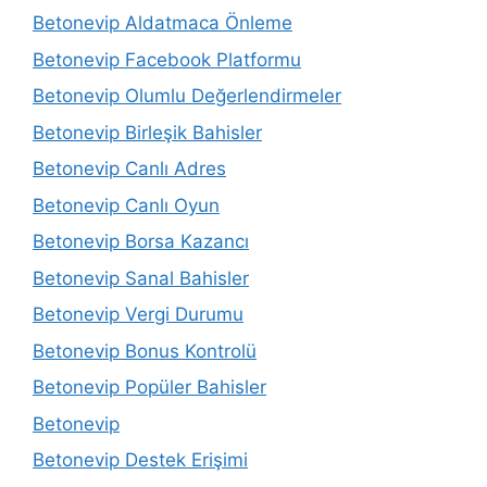
Betonevip Aldatmaca Önleme
Betonevip Facebook Platformu
Betonevip Olumlu Değerlendirmeler
Betonevip Birleşik Bahisler
Betonevip Canlı Adres
Betonevip Canlı Oyun
Betonevip Borsa Kazancı
Betonevip Sanal Bahisler
Betonevip Vergi Durumu
Betonevip Bonus Kontrolü
Betonevip Popüler Bahisler
Betonevip
Betonevip Destek Erişimi