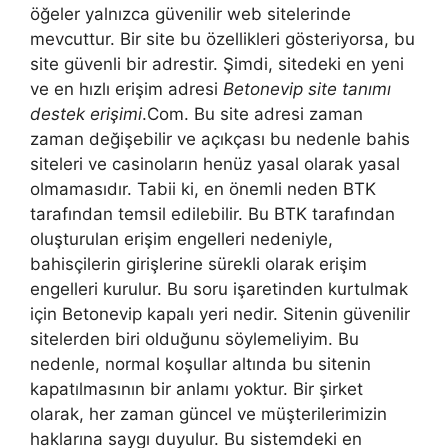
öğeler yalnızca güvenilir web sitelerinde
mevcuttur. Bir site bu özellikleri gösteriyorsa, bu
site güvenli bir adrestir. Şimdi, sitedeki en yeni
ve en hızlı erişim adresi
Betonevip site tanımı
destek erişimi
.Com. Bu site adresi zaman
zaman değişebilir ve açıkçası bu nedenle bahis
siteleri ve casinoların henüz yasal olarak yasal
olmamasıdır. Tabii ki, en önemli neden BTK
tarafından temsil edilebilir. Bu BTK tarafından
oluşturulan erişim engelleri nedeniyle,
bahisçilerin girişlerine sürekli olarak erişim
engelleri kurulur. Bu soru işaretinden kurtulmak
için Betonevip kapalı yeri nedir. Sitenin güvenilir
sitelerden biri olduğunu söylemeliyim. Bu
nedenle, normal koşullar altında bu sitenin
kapatılmasının bir anlamı yoktur. Bir şirket
olarak, her zaman güncel ve müşterilerimizin
haklarına saygı duyulur. Bu sistemdeki en