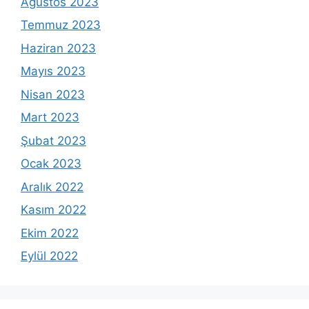
Ağustos 2023
Temmuz 2023
Haziran 2023
Mayıs 2023
Nisan 2023
Mart 2023
Şubat 2023
Ocak 2023
Aralık 2022
Kasım 2022
Ekim 2022
Eylül 2022