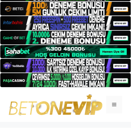
İçeriğe
atla
Menü