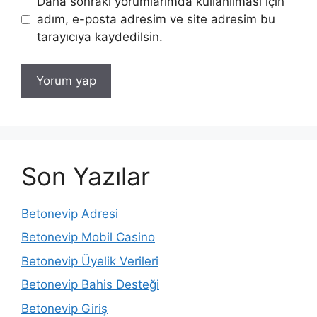
Daha sonraki yorumlarımda kullanılması için
adım, e-posta adresim ve site adresim bu
tarayıcıya kaydedilsin.
Son Yazılar
Betonevip Adresi
Betonevip Mobil Casino
Betonevip Üyelik Verileri
Betonevip Bahis Desteği
Betonevip Giriş