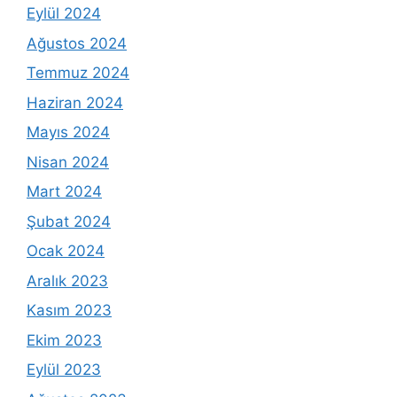
Eylül 2024
Ağustos 2024
Temmuz 2024
Haziran 2024
Mayıs 2024
Nisan 2024
Mart 2024
Şubat 2024
Ocak 2024
Aralık 2023
Kasım 2023
Ekim 2023
Eylül 2023