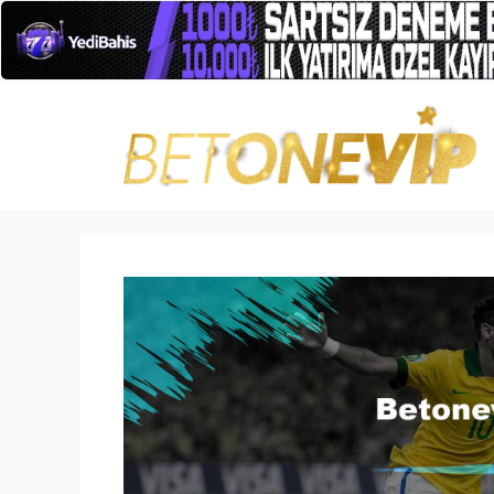
İçeriğe
atla