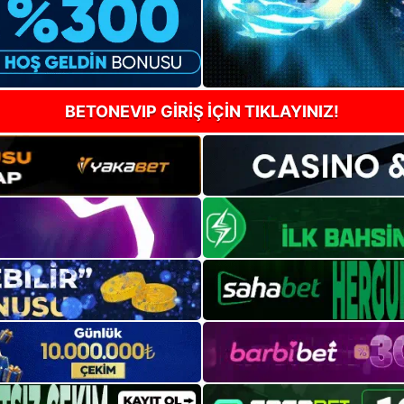
BETONEVIP GİRİŞ İÇİN TIKLAYINIZ!