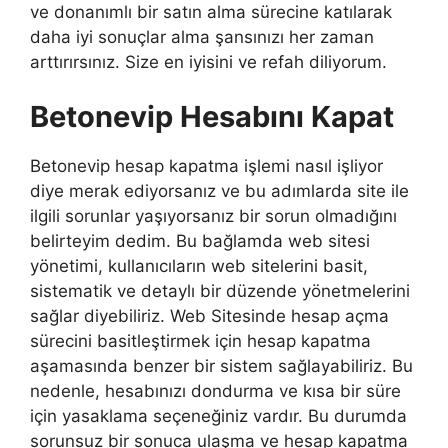
ve donanımlı bir satın alma sürecine katılarak
daha iyi sonuçlar alma şansınızı her zaman
arttırırsınız. Size en iyisini ve refah diliyorum.
Betonevip Hesabını Kapat
Betonevip hesap kapatma işlemi nasıl işliyor
diye merak ediyorsanız ve bu adımlarda site ile
ilgili sorunlar yaşıyorsanız bir sorun olmadığını
belirteyim dedim. Bu bağlamda web sitesi
yönetimi, kullanıcıların web sitelerini basit,
sistematik ve detaylı bir düzende yönetmelerini
sağlar diyebiliriz. Web Sitesinde hesap açma
sürecini basitleştirmek için hesap kapatma
aşamasında benzer bir sistem sağlayabiliriz. Bu
nedenle, hesabınızı dondurma ve kısa bir süre
için yasaklama seçeneğiniz vardır. Bu durumda
sorunsuz bir sonuca ulaşma ve hesap kapatma