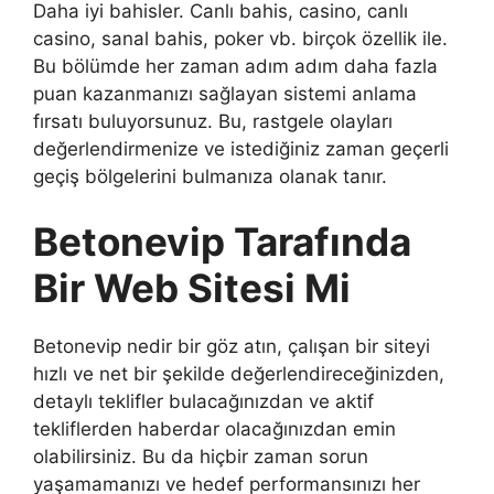
Daha iyi bahisler. Canlı bahis, casino, canlı
casino, sanal bahis, poker vb. birçok özellik ile.
Bu bölümde her zaman adım adım daha fazla
puan kazanmanızı sağlayan sistemi anlama
fırsatı buluyorsunuz. Bu, rastgele olayları
değerlendirmenize ve istediğiniz zaman geçerli
geçiş bölgelerini bulmanıza olanak tanır.
Betonevip Tarafında
Bir Web Sitesi Mi
Betonevip nedir bir göz atın, çalışan bir siteyi
hızlı ve net bir şekilde değerlendireceğinizden,
detaylı teklifler bulacağınızdan ve aktif
tekliflerden haberdar olacağınızdan emin
olabilirsiniz. Bu da hiçbir zaman sorun
yaşamamanızı ve hedef performansınızı her