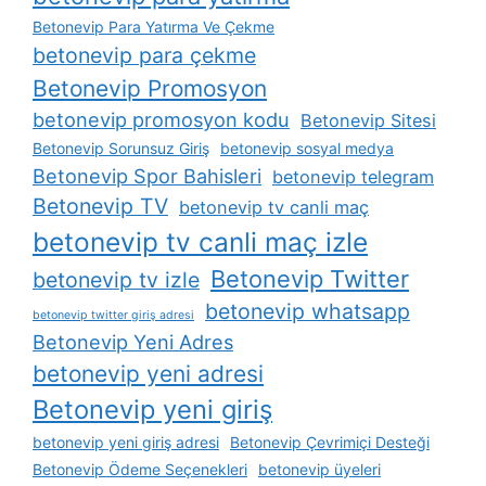
Betonevip Para Yatırma Ve Çekme
betonevip para çekme
Betonevip Promosyon
betonevip promosyon kodu
Betonevip Sitesi
Betonevip Sorunsuz Giriş
betonevip sosyal medya
Betonevip Spor Bahisleri
betonevip telegram
Betonevip TV
betonevip tv canli maç
betonevip tv canli maç izle
Betonevip Twitter
betonevip tv izle
betonevip whatsapp
betonevip twitter giriş adresi
Betonevip Yeni Adres
betonevip yeni adresi
Betonevip yeni giriş
betonevip yeni giriş adresi
Betonevip Çevrimiçi Desteği
Betonevip Ödeme Seçenekleri
betonevip üyeleri