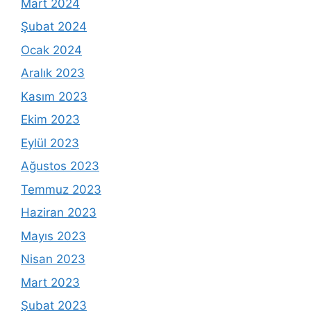
Mart 2024
Şubat 2024
Ocak 2024
Aralık 2023
Kasım 2023
Ekim 2023
Eylül 2023
Ağustos 2023
Temmuz 2023
Haziran 2023
Mayıs 2023
Nisan 2023
Mart 2023
Şubat 2023