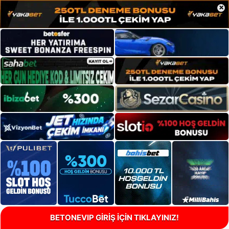
×
BETONEVIP GİRİŞ İÇİN TIKLAYINIZ!