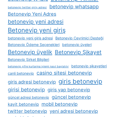
betonevip whatsapp
betonevip twitter giriş adresi
Betonevip Yeni Adres
betonevip yeni adresi
Betonevip yeni giriş
betonevip yeni giriş adresi
Betonevip Çevrimiçi Desteği
Betonevip Ödeme Seçenekleri
betonevip üyeleri
Betonevip üyelik
Betonevip Şikayet
Betonevip Şirket Bilgileri
betonevip şikayetleri
betonevip şifre kurtarma i̇şlemi nasıl başlatılır
casino sitesi betonevip
canli betonevip
giris betonevip
giris adresi betonevip
girisi betonevip
giris yap betonevip
güncel betonevip
güncel adresi betonevip
mobil betonevip
kayit betonevip
twitter betonevip
yeni adresi betonevip