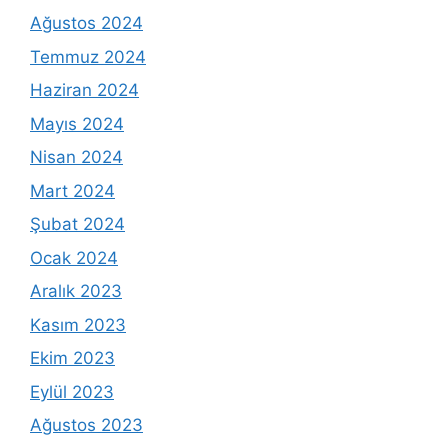
Ağustos 2024
Temmuz 2024
Haziran 2024
Mayıs 2024
Nisan 2024
Mart 2024
Şubat 2024
Ocak 2024
Aralık 2023
Kasım 2023
Ekim 2023
Eylül 2023
Ağustos 2023