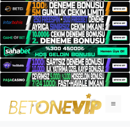
İçeriğe
atla
Menü