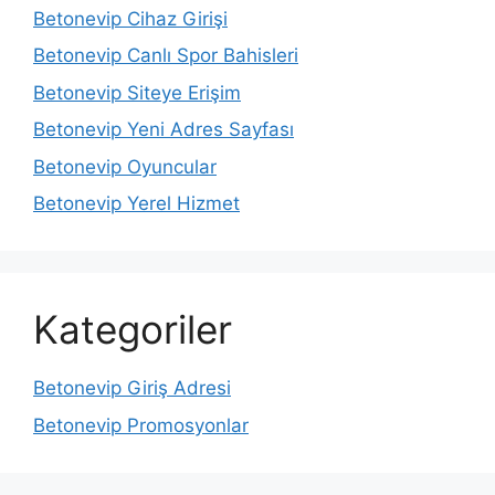
Betonevip Cihaz Girişi
Betonevip Canlı Spor Bahisleri
Betonevip Siteye Erişim
Betonevip Yeni Adres Sayfası
Betonevip Oyuncular
Betonevip Yerel Hizmet
Kategoriler
Betonevip Giriş Adresi
Betonevip Promosyonlar