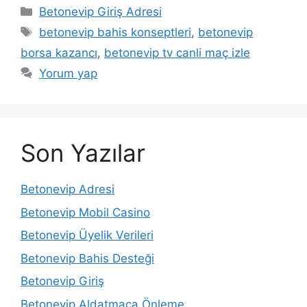
Kategoriler
Betonevip Giriş Adresi
Etiketler
betonevip bahis konseptleri
,
betonevip
borsa kazancı
,
betonevip tv canli maç izle
Yorum yap
Son Yazılar
Betonevip Adresi
Betonevip Mobil Casino
Betonevip Üyelik Verileri
Betonevip Bahis Desteği
Betonevip Giriş
Betonevip Aldatmaca Önleme