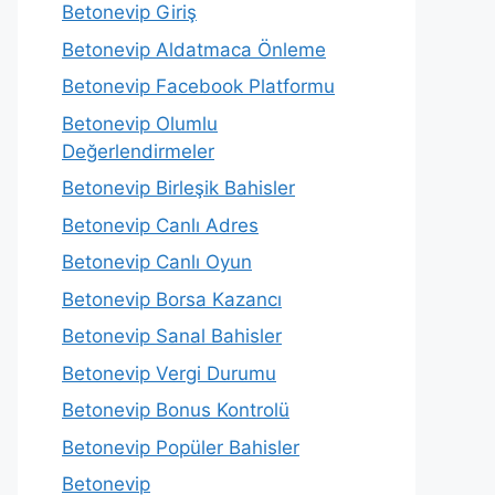
Betonevip Giriş
Betonevip Aldatmaca Önleme
Betonevip Facebook Platformu
Betonevip Olumlu
Değerlendirmeler
Betonevip Birleşik Bahisler
Betonevip Canlı Adres
Betonevip Canlı Oyun
Betonevip Borsa Kazancı
Betonevip Sanal Bahisler
Betonevip Vergi Durumu
Betonevip Bonus Kontrolü
Betonevip Popüler Bahisler
Betonevip