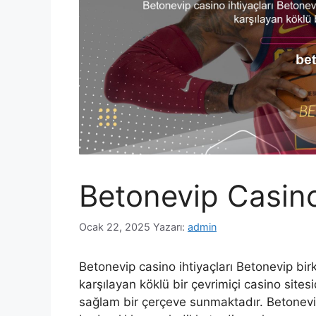
Betonevip Casino 
Ocak 22, 2025
Yazarı:
admin
Betonevip casino ihtiyaçları Betonevip birka
karşılayan köklü bir çevrimiçi casino sites
sağlam bir çerçeve sunmaktadır. Betonev