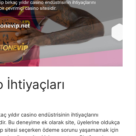
İhtiyaçları
ç yıldır casino endüstrisinin ihtiyaçlarını
idir. Bu deneyime ek olarak site, üyelerine oldukça
ip sitesi seçerken ödeme sorunu yaşamamak için