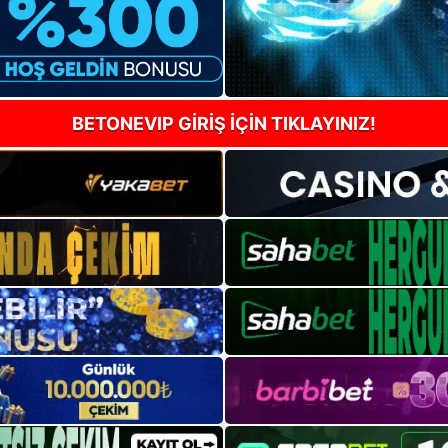
BETONEVIP GİRİŞ İÇİN TIKLAYINIZ!