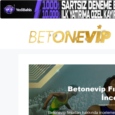
İçeriğe
atla