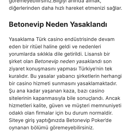
göremeyebilirsiniz.Bilgiyi anında almak,
diğerlerinden daha hızlı hareket etmenizi sağlar.
Betonevip Neden Yasaklandı
Yasaklama Türk casino endüstrisinde devam
eden bir ritüel haline geldi ve nedenleri
yorumlarda sıklıkla dile getirildi. Lisanslı bir
şirket olan
Betonevip neden yasaklandı
son
ziyaret konuşmasını yapması Türkiye’nin tek
kuralıdır. Bu yasalar yabancı şirketlerin herhangi
bir casino hizmeti sunmasını yasaklamaktadır.
Şu ana kadar yaşanan kaza, bazı casino
sitelerinin kapanmasıyla bile sonuçlandı. Ancak
hizmetleri kalite, güven ve müşteri memnuniyeti
odaklı olan firmalar için bu durum normaldir.
Siteye giriş yaptığınızda Betonevip Poker’de
oynanan bölümü göremeyebilirsiniz.