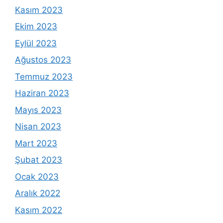
Kasım 2023
Ekim 2023
Eylül 2023
Ağustos 2023
Temmuz 2023
Haziran 2023
Mayıs 2023
Nisan 2023
Mart 2023
Şubat 2023
Ocak 2023
Aralık 2022
Kasım 2022