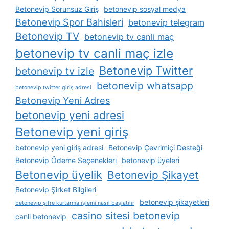
Betonevip Sorunsuz Giriş
betonevip sosyal medya
Betonevip Spor Bahisleri
betonevip telegram
Betonevip TV
betonevip tv canli maç
betonevip tv canli maç izle
Betonevip Twitter
betonevip tv izle
betonevip whatsapp
betonevip twitter giriş adresi
Betonevip Yeni Adres
betonevip yeni adresi
Betonevip yeni giriş
betonevip yeni giriş adresi
Betonevip Çevrimiçi Desteği
Betonevip Ödeme Seçenekleri
betonevip üyeleri
Betonevip üyelik
Betonevip Şikayet
Betonevip Şirket Bilgileri
betonevip şikayetleri
betonevip şifre kurtarma i̇şlemi nasıl başlatılır
casino sitesi betonevip
canli betonevip