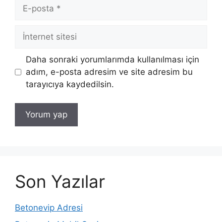
E-
posta
İnternet
sitesi
Daha sonraki yorumlarımda kullanılması için
adım, e-posta adresim ve site adresim bu
tarayıcıya kaydedilsin.
Son Yazılar
Betonevip Adresi