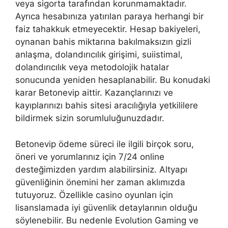
veya sigorta tarafından korunmamaktadır.
Ayrıca hesabınıza yatırılan paraya herhangi bir
faiz tahakkuk etmeyecektir. Hesap bakiyeleri,
oynanan bahis miktarına bakılmaksızın gizli
anlaşma, dolandırıcılık girişimi, suiistimal,
dolandırıcılık veya metodolojik hatalar
sonucunda yeniden hesaplanabilir. Bu konudaki
karar Betonevip aittir. Kazançlarınızı ve
kayıplarınızı bahis sitesi aracılığıyla yetkililere
bildirmek sizin sorumluluğunuzdadır.
Betonevip ödeme süreci ile ilgili birçok soru,
öneri ve yorumlarınız için 7/24 online
desteğimizden yardım alabilirsiniz. Altyapı
güvenliğinin önemini her zaman aklımızda
tutuyoruz. Özellikle casino oyunları için
lisanslamada iyi güvenlik detaylarının olduğu
söylenebilir. Bu nedenle Evolution Gaming ve