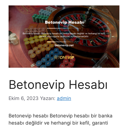
Betonevip Hesabı
Ekim 6, 2023
Yazarı:
admin
Betonevip hesabı Betonevip hesabı bir banka
hesabı değildir ve herhangi bir kefil, garanti