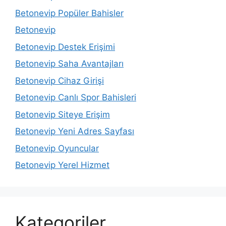
Betonevip Popüler Bahisler
Betonevip
Betonevip Destek Erişimi
Betonevip Saha Avantajları
Betonevip Cihaz Girişi
Betonevip Canlı Spor Bahisleri
Betonevip Siteye Erişim
Betonevip Yeni Adres Sayfası
Betonevip Oyuncular
Betonevip Yerel Hizmet
Kategoriler