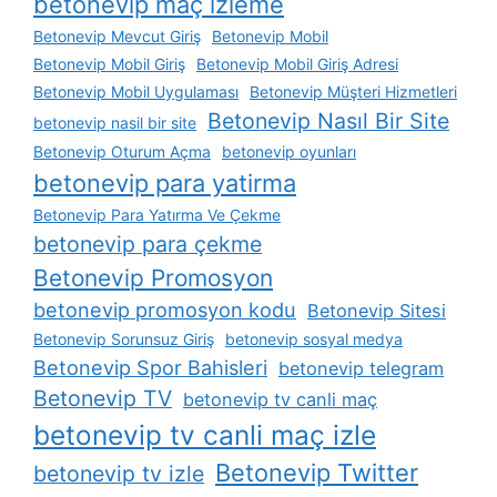
betonevip maç izleme
Betonevip Mevcut Giriş
Betonevip Mobil
Betonevip Mobil Giriş
Betonevip Mobil Giriş Adresi
Betonevip Mobil Uygulaması
Betonevip Müşteri Hizmetleri
Betonevip Nasıl Bir Site
betonevip nasil bir site
Betonevip Oturum Açma
betonevip oyunları
betonevip para yatirma
Betonevip Para Yatırma Ve Çekme
betonevip para çekme
Betonevip Promosyon
betonevip promosyon kodu
Betonevip Sitesi
Betonevip Sorunsuz Giriş
betonevip sosyal medya
Betonevip Spor Bahisleri
betonevip telegram
Betonevip TV
betonevip tv canli maç
betonevip tv canli maç izle
Betonevip Twitter
betonevip tv izle