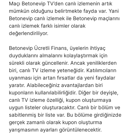
Maçı Betonevip TV’den canlı izlemenin artık
mümkün olduğunu belirtmekte fayda var. Yani
Betonevip canlı izlemek ile Betonevip maçlarını
canlı izlemek farklı isimler olarak
değerlendiriliyor.
Betonevip Ücretli Finans, üyelerin ihtiyaç
duyduklarını almalarını kolaylaştırmak için
sürekli olarak güncellenir. Ancak yeniliklerden
biri, canlı TV izleme yeteneğidir. Katılımcıların
uyanması için artan fırsatlar da yeni faydalar
yaratır. Alabileceğiniz avantajlardan biri
kuponların kullanılabilirliğidir. Diğer bir deyişle,
canlı TV izleme özelliği, kupon oluşturmaya
uygun listeler oluşturacaktır. Canlı bir bölüm ve
sabitlenmiş bir liste var. Bu bölüme girdiğinizde
gerçek zamanlı olarak kupon oluşturma
yarışmasının ayarları görüntülenecektir.