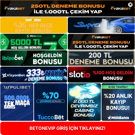
×
BETONEVIP GİRİŞ İÇİN TIKLAYINIZ!