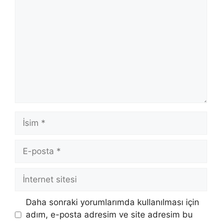
İsim
E-
posta
İnternet
sitesi
Daha sonraki yorumlarımda kullanılması için
adım, e-posta adresim ve site adresim bu