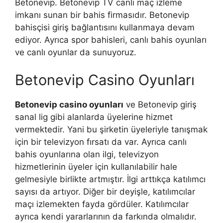
Betonevip. Betonevip TV canlı maç izleme
imkanı sunan bir bahis firmasıdır. Betonevip
bahisçisi giriş bağlantısını kullanmaya devam
ediyor. Ayrıca spor bahisleri, canlı bahis oyunları
ve canlı oyunlar da sunuyoruz.
Betonevip Casino Oyunları
Betonevip casino oyunları
ve Betonevip giriş
sanal lig gibi alanlarda üyelerine hizmet
vermektedir. Yani bu şirketin üyeleriyle tanışmak
için bir televizyon fırsatı da var. Ayrıca canlı
bahis oyunlarına olan ilgi, televizyon
hizmetlerinin üyeler için kullanılabilir hale
gelmesiyle birlikte artmıştır. İlgi arttıkça katılımcı
sayısı da artıyor. Diğer bir deyişle, katılımcılar
maçı izlemekten fayda gördüler. Katılımcılar
ayrıca kendi yararlarının da farkında olmalıdır.