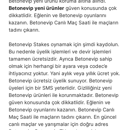
Betonevip yeni ürünü koruma altına alındı.
Betonevip yeni ürünler
güven konusunda çok
dikkatlidir. Eğlenin ve Betonevip oyunlarını
kazanın. Betonevip Canlı Maç Saati ile maçların
tadını çıkarın.
Betonevip Stakes oynamak için şimdi kaydolun.
Bu nedenle üyelik işlemleri ve devir işlemleri
tamamen ücretsizdir. Ayrıca Betonevip sahip
olmak için herhangi bir ayara veya codec’e
ihtiyacınız yoktur. Yani aylık veya yıllık ücret yok.
Betonevip ücretsiz üyelik sunuyor. Betonevip
üyeleri için bir SMS yeterlidir. Gizliliğiniz yeni
Betonevip ürünleri ile korunmaktadır. Betonevip
güven konusunda çok dikkatlidir. Eğlenin ve
Betonevip oyunlarını kazanın. Betonevip Canlı
Maç Saati ile maçların tadını çıkarın. En güncel
canlı maçlar ve yarışmalar için doğru adres