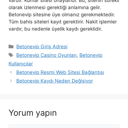
vardır. Kumar sitesi onaylandı. Bu, sitenin sürekli
olarak izlenmesi gerektiği anlamına gelir.
Betonevip sitesine üye olmanız gerekmektedir.
Tüm bahis siteleri kayıt gerektirir. Nakit işlemler
vardır, bu nedenle üyelik kaydı gereklidir.
Kategoriler
Betonevip Giriş Adresi
Etiketler
Betonevip Casino Oyunları
,
Betonevip
Kullanıcılar
Yazı
Betonevip Resmi Web Sitesi Bağlantısı
dolaşımı
Betonevip Kaydı Neden Değişiyor
Yorum yapın
Yorum