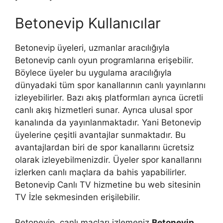
Betonevip Kullanıcılar
Betonevip üyeleri, uzmanlar aracılığıyla
Betonevip canlı oyun programlarına erişebilir.
Böylece üyeler bu uygulama aracılığıyla
dünyadaki tüm spor kanallarının canlı yayınlarını
izleyebilirler. Bazı akış platformları ayrıca ücretli
canlı akış hizmetleri sunar. Ayrıca ulusal spor
kanalında da yayınlanmaktadır. Yani Betonevip
üyelerine çeşitli avantajlar sunmaktadır. Bu
avantajlardan biri de spor kanallarını ücretsiz
olarak izleyebilmenizdir. Üyeler spor kanallarını
izlerken canlı maçlara da bahis yapabilirler.
Betonevip Canlı TV hizmetine bu web sitesinin
TV İzle sekmesinden erişilebilir.
Betonevip, canlı maçları izlemeniz
Betonevip