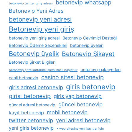
betonevip whatsapp
betonevip twitter giriş adresi
Betonevip Yeni Adres
betonevip yeni adresi
Betonevip yeni giriş
betonevip yeni giriş adresi
Betonevip Çevrimiçi Desteği
Betonevip Ödeme Seçenekleri
betonevip üyeleri
Betonevip üyelik
Betonevip Şikayet
Betonevip Şirket Bilgileri
betonevip şikayetleri
betonevip şifre kurtarma i̇şlemi nasıl başlatılır
casino sitesi betonevip
canli betonevip
giris betonevip
giris adresi betonevip
girisi betonevip
giris yap betonevip
güncel betonevip
güncel adresi betonevip
mobil betonevip
kayit betonevip
twitter betonevip
yeni adresi betonevip
yeni giris betonevip
• web sitesine yeni kayıtlar i̇çin