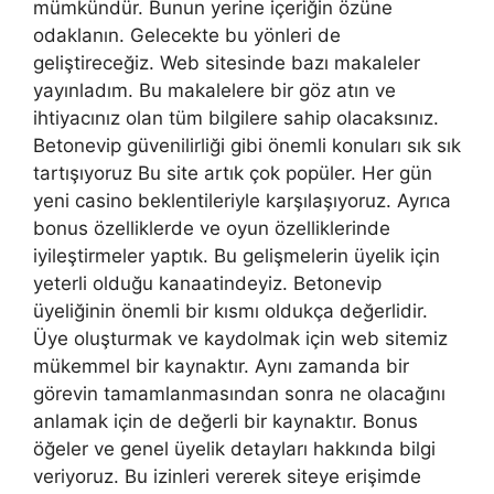
mümkündür. Bunun yerine içeriğin özüne
odaklanın. Gelecekte bu yönleri de
geliştireceğiz. Web sitesinde bazı makaleler
yayınladım. Bu makalelere bir göz atın ve
ihtiyacınız olan tüm bilgilere sahip olacaksınız.
Betonevip güvenilirliği gibi önemli konuları sık sık
tartışıyoruz Bu site artık çok popüler. Her gün
yeni casino beklentileriyle karşılaşıyoruz. Ayrıca
bonus özelliklerde ve oyun özelliklerinde
iyileştirmeler yaptık. Bu gelişmelerin üyelik için
yeterli olduğu kanaatindeyiz. Betonevip
üyeliğinin önemli bir kısmı oldukça değerlidir.
Üye oluşturmak ve kaydolmak için web sitemiz
mükemmel bir kaynaktır. Aynı zamanda bir
görevin tamamlanmasından sonra ne olacağını
anlamak için de değerli bir kaynaktır. Bonus
öğeler ve genel üyelik detayları hakkında bilgi
veriyoruz. Bu izinleri vererek siteye erişimde