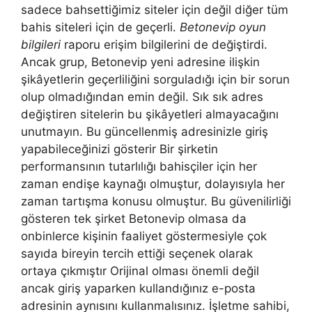
sadece bahsettiğimiz siteler için değil diğer tüm
bahis siteleri için de geçerli.
Betonevip oyun
bilgileri
raporu erişim bilgilerini de değiştirdi.
Ancak grup, Betonevip yeni adresine ilişkin
şikâyetlerin geçerliliğini sorguladığı için bir sorun
olup olmadığından emin değil. Sık sık adres
değiştiren sitelerin bu şikâyetleri almayacağını
unutmayın. Bu güncellenmiş adresinizle giriş
yapabileceğinizi gösterir Bir şirketin
performansının tutarlılığı bahisçiler için her
zaman endişe kaynağı olmuştur, dolayısıyla her
zaman tartışma konusu olmuştur. Bu güvenilirliği
gösteren tek şirket Betonevip olmasa da
onbinlerce kişinin faaliyet göstermesiyle çok
sayıda bireyin tercih ettiği seçenek olarak
ortaya çıkmıştır Orijinal olması önemli değil
ancak giriş yaparken kullandığınız e-posta
adresinin aynısını kullanmalısınız. İşletme sahibi,