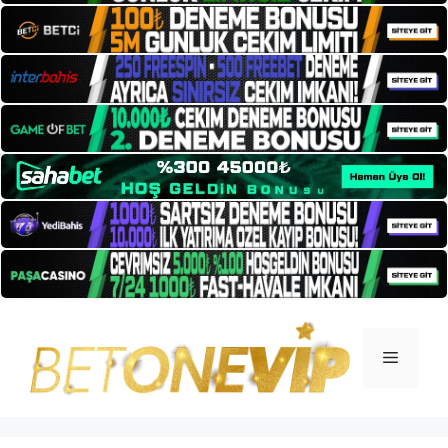
İçeriğe
atla
Menü