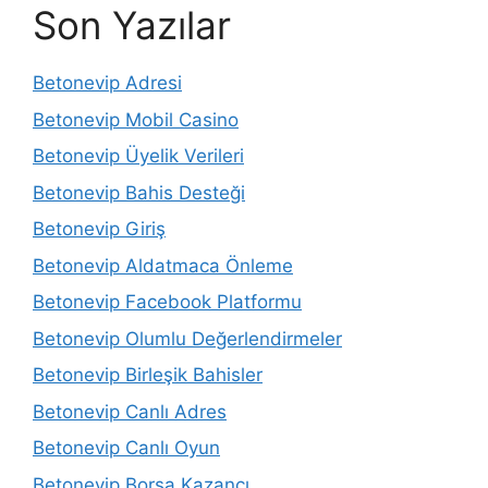
Son Yazılar
Betonevip Adresi
Betonevip Mobil Casino
Betonevip Üyelik Verileri
Betonevip Bahis Desteği
Betonevip Giriş
Betonevip Aldatmaca Önleme
Betonevip Facebook Platformu
Betonevip Olumlu Değerlendirmeler
Betonevip Birleşik Bahisler
Betonevip Canlı Adres
Betonevip Canlı Oyun
Betonevip Borsa Kazancı