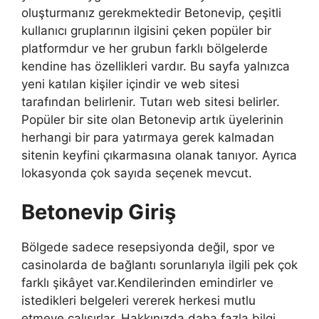
oluşturmanız gerekmektedir Betonevip, çeşitli
kullanıcı gruplarının ilgisini çeken popüler bir
platformdur ve her grubun farklı bölgelerde
kendine has özellikleri vardır. Bu sayfa yalnızca
yeni katılan kişiler içindir ve web sitesi
tarafından belirlenir. Tutarı web sitesi belirler.
Popüler bir site olan Betonevip artık üyelerinin
herhangi bir para yatırmaya gerek kalmadan
sitenin keyfini çıkarmasına olanak tanıyor. Ayrıca
lokasyonda çok sayıda seçenek mevcut.
Betonevip Giriş
Bölgede sadece resepsiyonda değil, spor ve
casinolarda de bağlantı sorunlarıyla ilgili pek çok
farklı şikâyet var.Kendilerinden emindirler ve
istedikleri belgeleri vererek herkesi mutlu
etmeye çalışırlar. Hakkınızda daha fazla bilgi