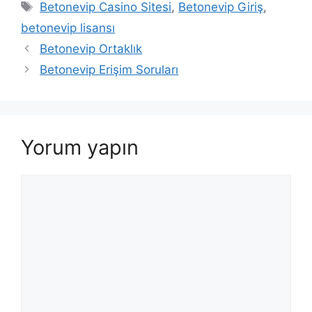
Etiketler
Betonevip Casino Sitesi
,
Betonevip Giriş
,
betonevip lisansı
Yazı
Betonevip Ortaklık
dolaşımı
Betonevip Erişim Soruları
Yorum yapın
Yorum