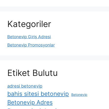
Kategoriler
Betonevip Giriş Adresi
Betonevip Promosyonlar
Etiket Bulutu
adresi betonevip
bahis sitesi betonevip
Betonevip
Betonevip Adres