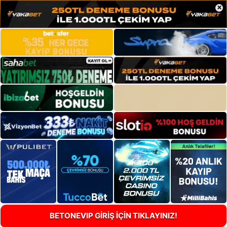
×
BETONEVIP GİRİŞ İÇİN TIKLAYINIZ!