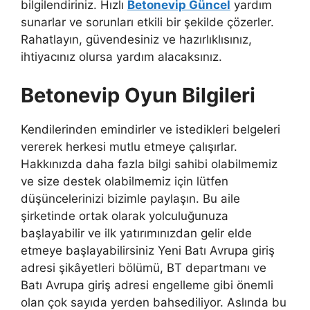
bilgilendiriniz. Hızlı
Betonevip Güncel
yardım
sunarlar ve sorunları etkili bir şekilde çözerler.
Rahatlayın, güvendesiniz ve hazırlıklısınız,
ihtiyacınız olursa yardım alacaksınız.
Betonevip Oyun Bilgileri
Kendilerinden emindirler ve istedikleri belgeleri
vererek herkesi mutlu etmeye çalışırlar.
Hakkınızda daha fazla bilgi sahibi olabilmemiz
ve size destek olabilmemiz için lütfen
düşüncelerinizi bizimle paylaşın. Bu aile
şirketinde ortak olarak yolculuğunuza
başlayabilir ve ilk yatırımınızdan gelir elde
etmeye başlayabilirsiniz Yeni Batı Avrupa giriş
adresi şikâyetleri bölümü, BT departmanı ve
Batı Avrupa giriş adresi engelleme gibi önemli
olan çok sayıda yerden bahsediliyor. Aslında bu