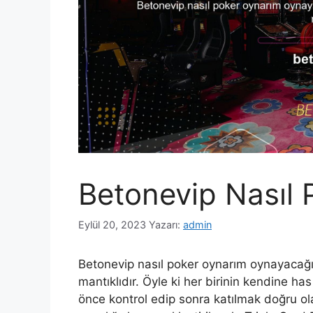
Betonevip Nasıl
Eylül 20, 2023
Yazarı:
admin
Betonevip nasıl poker oynarım oynayacağı
mantıklıdır. Öyle ki her birinin kendine ha
önce kontrol edip sonra katılmak doğru ola