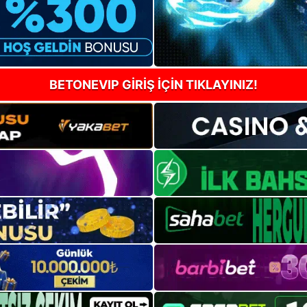
BETONEVIP GİRİŞ İÇİN TIKLAYINIZ!