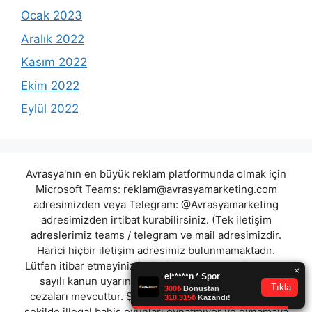
Ocak 2023
Aralık 2022
Kasım 2022
Ekim 2022
Eylül 2022
Avrasya'nın en büyük reklam platformunda olmak için
Microsoft Teams:
reklam@avrasyamarketing.com
adresimizden veya Telegram: @Avrasyamarketing
adresimizden irtibat kurabilirsiniz. (Tek iletişim
adreslerimiz teams / telegram ve mail adresimizdir.
Harici hiçbir iletişim adresimiz bulunmamaktadır.
Lütfen itibar etmeyiniz.) Türkiye yasalarına göre 7258
sayılı kanun uyarınca yasa dışı bahis oynamanın
cezaları mevcuttur. Şu an bulunduğunuz site hiç bir
şekilde illegal bahis oyunları oynatmıyor ve oynamaya