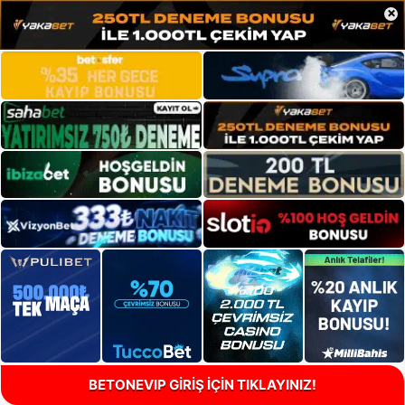
×
BETONEVIP GİRİŞ İÇİN TIKLAYINIZ!