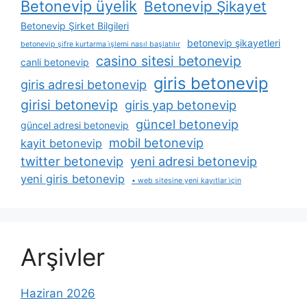
Betonevip üyelik
Betonevip Şikayet
Betonevip Şirket Bilgileri
betonevip şikayetleri
betonevip şifre kurtarma i̇şlemi nasıl başlatılır
casino sitesi betonevip
canli betonevip
giris betonevip
giris adresi betonevip
girisi betonevip
giris yap betonevip
güncel betonevip
güncel adresi betonevip
mobil betonevip
kayit betonevip
twitter betonevip
yeni adresi betonevip
yeni giris betonevip
• web sitesine yeni kayıtlar i̇çin
Arşivler
Haziran 2026