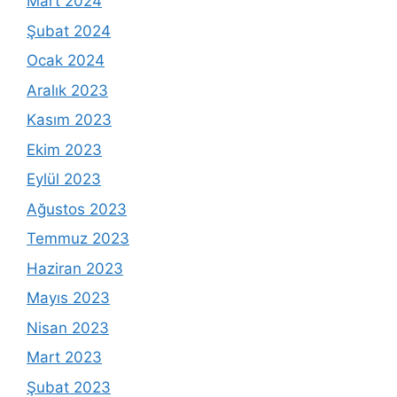
Mart 2024
Şubat 2024
Ocak 2024
Aralık 2023
Kasım 2023
Ekim 2023
Eylül 2023
Ağustos 2023
Temmuz 2023
Haziran 2023
Mayıs 2023
Nisan 2023
Mart 2023
Şubat 2023