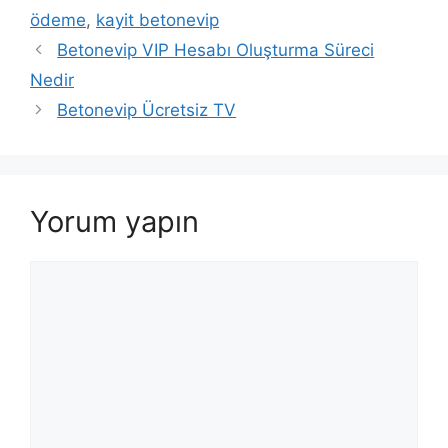
ödeme
,
kayit betonevip
Yazı
Betonevip VIP Hesabı Oluşturma Süreci
dolaşımı
Nedir
Betonevip Ücretsiz TV
Yorum yapın
Yorum