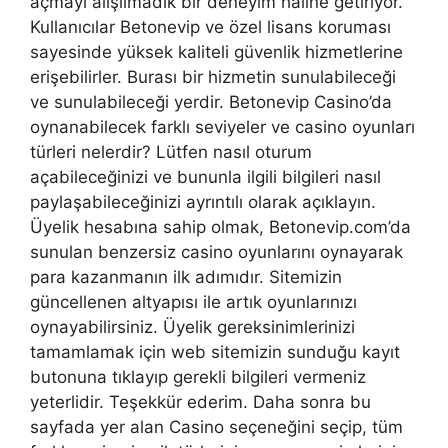
açmayı alışılmadık bir deneyim haline getiriyor.
Kullanıcılar Betonevip ve özel lisans koruması
sayesinde yüksek kaliteli güvenlik hizmetlerine
erişebilirler. Burası bir hizmetin sunulabileceği
ve sunulabileceği yerdir. Betonevip Casino’da
oynanabilecek farklı seviyeler ve casino oyunları
türleri nelerdir? Lütfen nasıl oturum
açabileceğinizi ve bununla ilgili bilgileri nasıl
paylaşabileceğinizi ayrıntılı olarak açıklayın.
Üyelik hesabına sahip olmak, Betonevip.com’da
sunulan benzersiz casino oyunlarını oynayarak
para kazanmanın ilk adımıdır. Sitemizin
güncellenen altyapısı ile artık oyunlarınızı
oynayabilirsiniz. Üyelik gereksinimlerinizi
tamamlamak için web sitemizin sunduğu kayıt
butonuna tıklayıp gerekli bilgileri vermeniz
yeterlidir. Teşekkür ederim. Daha sonra bu
sayfada yer alan Casino seçeneğini seçip, tüm