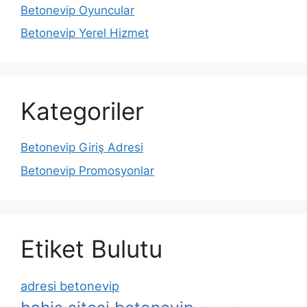
Betonevip Oyuncular
Betonevip Yerel Hizmet
Kategoriler
Betonevip Giriş Adresi
Betonevip Promosyonlar
Etiket Bulutu
adresi betonevip