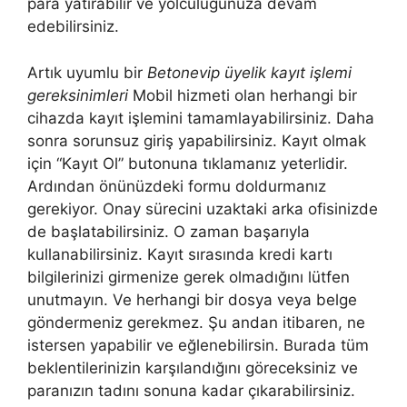
para yatırabilir ve yolculuğunuza devam
edebilirsiniz.
Artık uyumlu bir
Betonevip üyelik kayıt işlemi
gereksinimleri
Mobil hizmeti olan herhangi bir
cihazda kayıt işlemini tamamlayabilirsiniz. Daha
sonra sorunsuz giriş yapabilirsiniz. Kayıt olmak
için “Kayıt Ol” butonuna tıklamanız yeterlidir.
Ardından önünüzdeki formu doldurmanız
gerekiyor. Onay sürecini uzaktaki arka ofisinizde
de başlatabilirsiniz. O zaman başarıyla
kullanabilirsiniz. Kayıt sırasında kredi kartı
bilgilerinizi girmenize gerek olmadığını lütfen
unutmayın. Ve herhangi bir dosya veya belge
göndermeniz gerekmez. Şu andan itibaren, ne
istersen yapabilir ve eğlenebilirsin. Burada tüm
beklentilerinizin karşılandığını göreceksiniz ve
paranızın tadını sonuna kadar çıkarabilirsiniz.