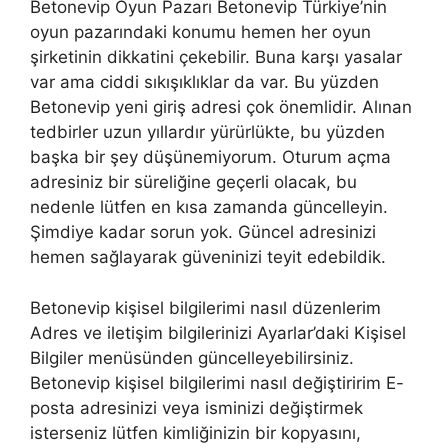
Betonevip Oyun Pazarı Betonevip Türkiye’nin
oyun pazarındaki konumu hemen her oyun
şirketinin dikkatini çekebilir. Buna karşı yasalar
var ama ciddi sıkışıklıklar da var. Bu yüzden
Betonevip yeni giriş adresi çok önemlidir. Alınan
tedbirler uzun yıllardır yürürlükte, bu yüzden
başka bir şey düşünemiyorum. Oturum açma
adresiniz bir süreliğine geçerli olacak, bu
nedenle lütfen en kısa zamanda güncelleyin.
Şimdiye kadar sorun yok. Güncel adresinizi
hemen sağlayarak güveninizi teyit edebildik.
Betonevip kişisel bilgilerimi nasıl düzenlerim
Adres ve iletişim bilgilerinizi Ayarlar’daki Kişisel
Bilgiler menüsünden güncelleyebilirsiniz.
Betonevip kişisel bilgilerimi nasıl değiştiririm E-
posta adresinizi veya isminizi değiştirmek
isterseniz lütfen kimliğinizin bir kopyasını,