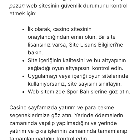
pazarı
web sitesinin güvenlik durumunu kontrol
etmek için:
İlk olarak, casino sitesinin
onaylandığından emin olun. Bir site
lisansınız varsa, Site Lisans Bilgileri’ne
bakın.
Site içeriğinin kalitesini ve bu altyapının
sağladığı oyun altyapısını kontrol edin.
Uygulamayı veya içeriği oyun sitelerinde
kullanıyorsanız, site sayısını sınırlayın.
Web sitemizde Spor Bahislerine göz atın.
Casino sayfamızda yatırım ve para çekme
seçeneklerimize göz atın. Yerinde ödemelerin
zamanında yapılıp yapılmadığını ve yerinde
yatırım ve çıkış işlerinin zamanında tamamlanıp
tamamlanmadığını kontrol edin.