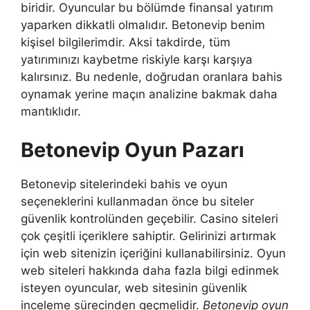
biridir. Oyuncular bu bölümde finansal yatırım
yaparken dikkatli olmalıdır. Betonevip benim
kişisel bilgilerimdir. Aksi takdirde, tüm
yatırımınızı kaybetme riskiyle karşı karşıya
kalırsınız. Bu nedenle, doğrudan oranlara bahis
oynamak yerine maçın analizine bakmak daha
mantıklıdır.
Betonevip Oyun Pazarı
Betonevip sitelerindeki bahis ve oyun
seçeneklerini kullanmadan önce bu siteler
güvenlik kontrolünden geçebilir. Casino siteleri
çok çeşitli içeriklere sahiptir. Gelirinizi artırmak
için web sitenizin içeriğini kullanabilirsiniz. Oyun
web siteleri hakkında daha fazla bilgi edinmek
isteyen oyuncular, web sitesinin güvenlik
inceleme sürecinden geçmelidir.
Betonevip oyun