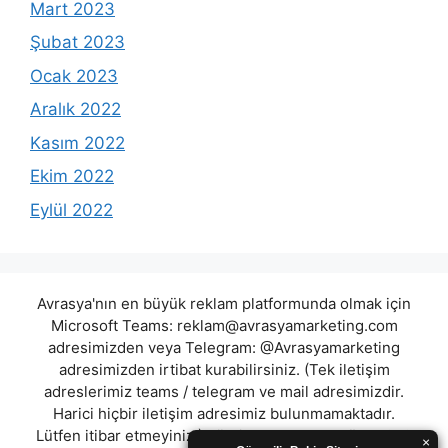
Mart 2023
Şubat 2023
Ocak 2023
Aralık 2022
Kasım 2022
Ekim 2022
Eylül 2022
Avrasya'nın en büyük reklam platformunda olmak için
Microsoft Teams:
reklam@avrasyamarketing.com
adresimizden veya Telegram: @Avrasyamarketing
adresimizden irtibat kurabilirsiniz. (Tek iletişim
adreslerimiz teams / telegram ve mail adresimizdir.
Harici hiçbir iletişim adresimiz bulunmamaktadır.
Lütfen itibar etmeyiniz.) Türkiye yasalarına göre 7258