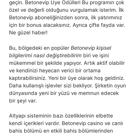
geçin. Betonevip Üye Ödülleri Bu programın çok
özel ve değerli olduğunu vurgulamak isterim. İlk
Betonevip aboneliğinizden sonra, ilk yatırımınız
için bir bonus alacaksınız. Ayrıca çifte fayda var.
Ne güzel haber!
Bu, bölgedeki en popüler
Betonevip kişisel
bilgilerimi nasıl değiştirebilirim
biri ve işini
mükemmel bir şekilde yapıyor. Artık aktif olabilir
ve kendinizi heyecan verici bir ortama
kaptırabilirsiniz. Yeni bir üye olarak hoş geldiniz.
Daha kullanışlı işlevler sizi bekliyor. Şirketin oyun
dünyasında yeni bir yüzü ve memnun edecek
bir şeyi var.
Altyapı sisteminin bazı özelliklerinin elbette
kendi içerikleri vardır. Betonevip casino ve canlı
bahis bölümü en etkili bahis bölümlerinden