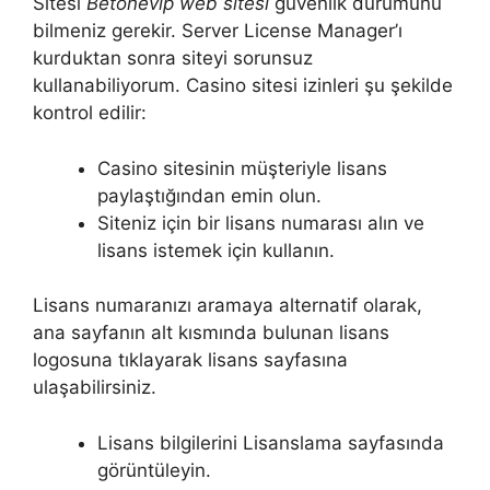
Sitesi
Betonevip web sitesi
güvenlik durumunu
bilmeniz gerekir. Server License Manager’ı
kurduktan sonra siteyi sorunsuz
kullanabiliyorum. Casino sitesi izinleri şu şekilde
kontrol edilir:
Casino sitesinin müşteriyle lisans
paylaştığından emin olun.
Siteniz için bir lisans numarası alın ve
lisans istemek için kullanın.
Lisans numaranızı aramaya alternatif olarak,
ana sayfanın alt kısmında bulunan lisans
logosuna tıklayarak lisans sayfasına
ulaşabilirsiniz.
Lisans bilgilerini Lisanslama sayfasında
görüntüleyin.