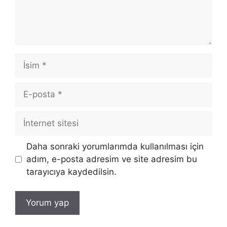
İsim
E-
posta
İnternet
sitesi
Daha sonraki yorumlarımda kullanılması için
adım, e-posta adresim ve site adresim bu
tarayıcıya kaydedilsin.