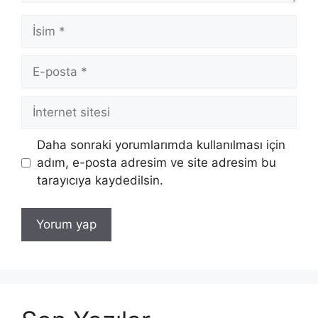
İsim
E-
posta
İnternet
sitesi
Daha sonraki yorumlarımda kullanılması için
adım, e-posta adresim ve site adresim bu
tarayıcıya kaydedilsin.