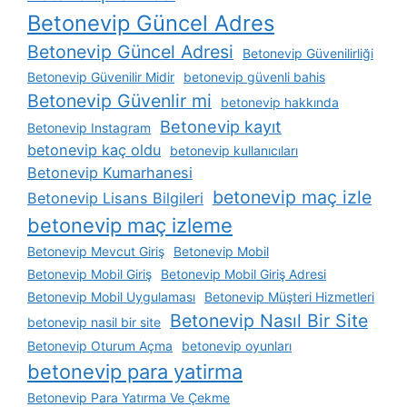
Betonevip Güncel Adres
Betonevip Güncel Adresi
Betonevip Güvenilirliği
Betonevip Güvenilir Midir
betonevip güvenli bahis
Betonevip Güvenlir mi
betonevip hakkında
Betonevip kayıt
Betonevip Instagram
betonevip kaç oldu
betonevip kullanıcıları
Betonevip Kumarhanesi
betonevip maç izle
Betonevip Lisans Bilgileri
betonevip maç izleme
Betonevip Mevcut Giriş
Betonevip Mobil
Betonevip Mobil Giriş
Betonevip Mobil Giriş Adresi
Betonevip Mobil Uygulaması
Betonevip Müşteri Hizmetleri
Betonevip Nasıl Bir Site
betonevip nasil bir site
Betonevip Oturum Açma
betonevip oyunları
betonevip para yatirma
Betonevip Para Yatırma Ve Çekme