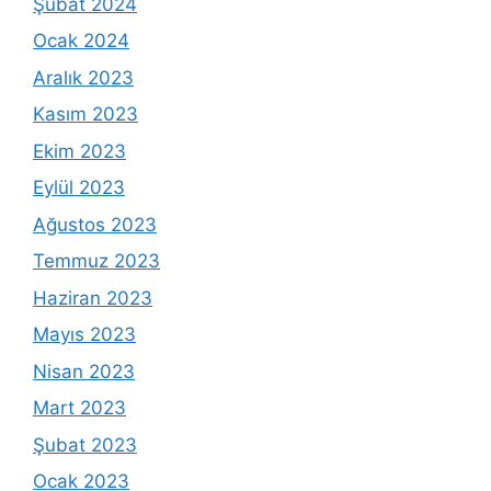
Şubat 2024
Ocak 2024
Aralık 2023
Kasım 2023
Ekim 2023
Eylül 2023
Ağustos 2023
Temmuz 2023
Haziran 2023
Mayıs 2023
Nisan 2023
Mart 2023
Şubat 2023
Ocak 2023