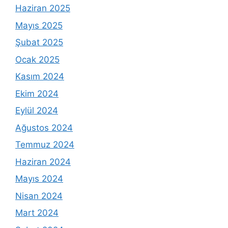
Haziran 2025
Mayıs 2025
Şubat 2025
Ocak 2025
Kasım 2024
Ekim 2024
Eylül 2024
Ağustos 2024
Temmuz 2024
Haziran 2024
Mayıs 2024
Nisan 2024
Mart 2024