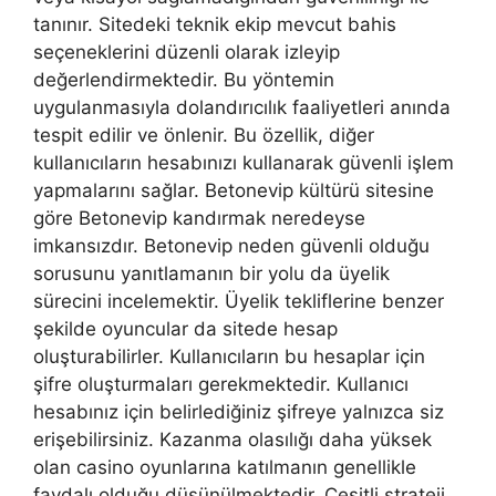
tanınır. Sitedeki teknik ekip mevcut bahis
seçeneklerini düzenli olarak izleyip
değerlendirmektedir. Bu yöntemin
uygulanmasıyla dolandırıcılık faaliyetleri anında
tespit edilir ve önlenir. Bu özellik, diğer
kullanıcıların hesabınızı kullanarak güvenli işlem
yapmalarını sağlar. Betonevip kültürü sitesine
göre Betonevip kandırmak neredeyse
imkansızdır. Betonevip neden güvenli olduğu
sorusunu yanıtlamanın bir yolu da üyelik
sürecini incelemektir. Üyelik tekliflerine benzer
şekilde oyuncular da sitede hesap
oluşturabilirler. Kullanıcıların bu hesaplar için
şifre oluşturmaları gerekmektedir. Kullanıcı
hesabınız için belirlediğiniz şifreye yalnızca siz
erişebilirsiniz. Kazanma olasılığı daha yüksek
olan casino oyunlarına katılmanın genellikle
faydalı olduğu düşünülmektedir. Çeşitli strateji