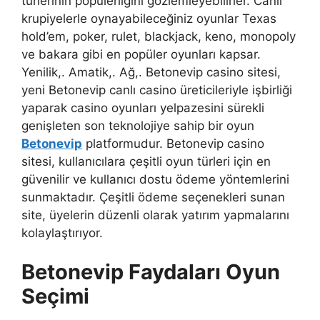
türlerinin popülerliğini gözlemleyebilirler. Canlı
krupiyelerle oynayabileceğiniz oyunlar Texas
hold’em, poker, rulet, blackjack, keno, monopoly
ve bakara gibi en popüler oyunları kapsar.
Yenilik,. Amatik,. Ağ,. Betonevip casino sitesi,
yeni Betonevip canlı casino üreticileriyle işbirliği
yaparak casino oyunları yelpazesini sürekli
genişleten son teknolojiye sahip bir oyun
Betonevip
platformudur. Betonevip casino
sitesi, kullanıcılara çeşitli oyun türleri için en
güvenilir ve kullanıcı dostu ödeme yöntemlerini
sunmaktadır. Çeşitli ödeme seçenekleri sunan
site, üyelerin düzenli olarak yatırım yapmalarını
kolaylaştırıyor.
Betonevip Faydaları Oyun
Seçimi