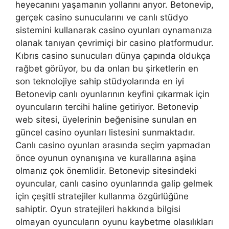
heyecanını yaşamanın yollarını arıyor. Betonevip,
gerçek casino sunucularını ve canlı stüdyo
sistemini kullanarak casino oyunları oynamanıza
olanak tanıyan çevrimiçi bir casino platformudur.
Kıbrıs casino sunucuları dünya çapında oldukça
rağbet görüyor, bu da onları bu şirketlerin en
son teknolojiye sahip stüdyolarında en iyi
Betonevip canlı oyunlarının keyfini çıkarmak için
oyuncuların tercihi haline getiriyor. Betonevip
web sitesi, üyelerinin beğenisine sunulan en
güncel casino oyunları listesini sunmaktadır.
Canlı casino oyunları arasında seçim yapmadan
önce oyunun oynanışına ve kurallarına aşina
olmanız çok önemlidir. Betonevip sitesindeki
oyuncular, canlı casino oyunlarında galip gelmek
için çeşitli stratejiler kullanma özgürlüğüne
sahiptir. Oyun stratejileri hakkında bilgisi
olmayan oyuncuların oyunu kaybetme olasılıkları