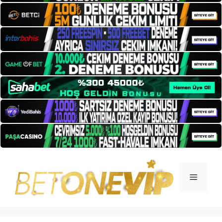
İçeriğe
atla
Menü