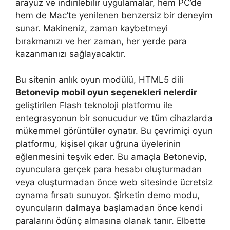
arayüz ve indirilebilir uygulamalar, hem PC’de
hem de Mac’te yenilenen benzersiz bir deneyim
sunar. Makineniz, zaman kaybetmeyi
bırakmanızı ve her zaman, her yerde para
kazanmanızı sağlayacaktır.
Bu sitenin anlık oyun modülü, HTML5 dili
Betonevip mobil oyun seçenekleri nelerdir
geliştirilen Flash teknoloji platformu ile
entegrasyonun bir sonucudur ve tüm cihazlarda
mükemmel görüntüler oynatır. Bu çevrimiçi oyun
platformu, kişisel çıkar uğruna üyelerinin
eğlenmesini teşvik eder. Bu amaçla Betonevip,
oyunculara gerçek para hesabı oluşturmadan
veya oluşturmadan önce web sitesinde ücretsiz
oynama fırsatı sunuyor. Şirketin demo modu,
oyuncuların dalmaya başlamadan önce kendi
paralarını ödünç almasına olanak tanır. Elbette