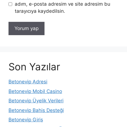
adım, e-posta adresim ve site adresim bu
tarayıcıya kaydedilsin.
Son Yazılar
Betonevip Adresi
Betonevip Mobil Casino
Betonevip Üyelik Verileri
Betonevip Bahis Desteği
Betonevip Giriş