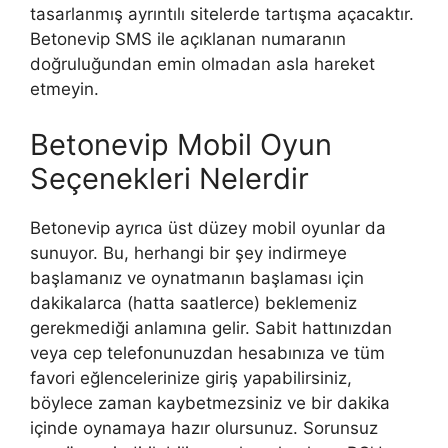
tasarlanmış ayrıntılı sitelerde tartışma açacaktır.
Betonevip SMS ile açıklanan numaranın
doğruluğundan emin olmadan asla hareket
etmeyin.
Betonevip Mobil Oyun
Seçenekleri Nelerdir
Betonevip ayrıca üst düzey mobil oyunlar da
sunuyor. Bu, herhangi bir şey indirmeye
başlamanız ve oynatmanın başlaması için
dakikalarca (hatta saatlerce) beklemeniz
gerekmediği anlamına gelir. Sabit hattınızdan
veya cep telefonunuzdan hesabınıza ve tüm
favori eğlencelerinize giriş yapabilirsiniz,
böylece zaman kaybetmezsiniz ve bir dakika
içinde oynamaya hazır olursunuz. Sorunsuz