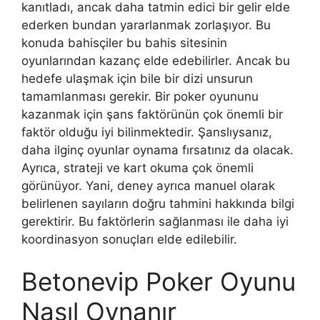
kanıtladı, ancak daha tatmin edici bir gelir elde
ederken bundan yararlanmak zorlaşıyor. Bu
konuda bahisçiler bu bahis sitesinin
oyunlarından kazanç elde edebilirler. Ancak bu
hedefe ulaşmak için bile bir dizi unsurun
tamamlanması gerekir. Bir poker oyununu
kazanmak için şans faktörünün çok önemli bir
faktör olduğu iyi bilinmektedir. Şanslıysanız,
daha ilginç oyunlar oynama fırsatınız da olacak.
Ayrıca, strateji ve kart okuma çok önemli
görünüyor. Yani, deney ayrıca manuel olarak
belirlenen sayıların doğru tahmini hakkında bilgi
gerektirir. Bu faktörlerin sağlanması ile daha iyi
koordinasyon sonuçları elde edilebilir.
Betonevip Poker Oyunu
Nasıl Oynanır