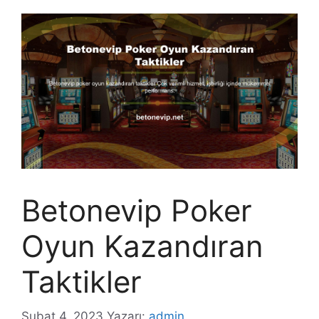
Betonevip Poker
Oyun Kazandıran
Taktikler
Şubat 4, 2023
Yazarı:
admin