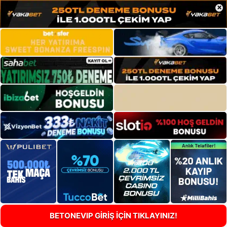
×
BETONEVIP GİRİŞ İÇİN TIKLAYINIZ!