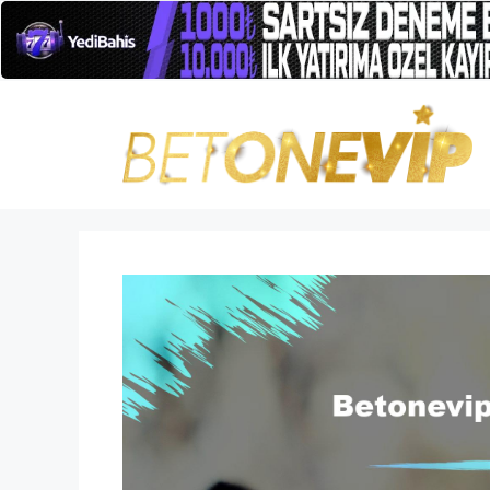
İçeriğe
atla