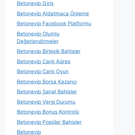
Betonevip Giriş
Betonevip Aldatmaca Önleme
Betonevip Facebook Platformu
Betonevip Olumlu
Değerlendirmeler
Betonevip Birleşik Bahisler
Betonevip Canlı Adres
Betonevip Canlı Oyun
Betonevip Borsa Kazancı
Betonevip Sanal Bahisler
Betonevip Vergi Durumu
Betonevip Bonus Kontrolü
Betonevip Popüler Bahisler
Betonevip