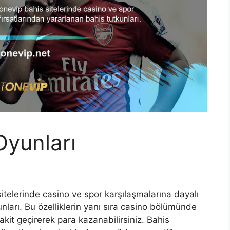
Oyunları
itelerinde casino ve spor karşılaşmalarına dayalı
unları. Bu özelliklerin yanı sıra casino bölümünde
akit geçirerek para kazanabilirsiniz. Bahis