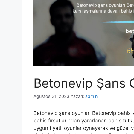
Betonevip Şans 
Ağustos 31, 2023
Yazarı:
admin
Betonevip şans oyunları Betonevip bahis s
bahis fırsatlarından yararlanan bahis tutk
uygun fiyatlı oyunlar oynayarak ve güzel v