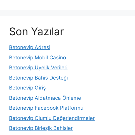
Son Yazılar
Betonevip Adresi
Betonevip Mobil Casino
Betonevip Üyelik Verileri
Betonevip Bahis Desteği
Betonevip Giriş
Betonevip Aldatmaca Önleme
Betonevip Facebook Platformu
Betonevip Olumlu Değerlendirmeler
Betonevip Birleşik Bahisler