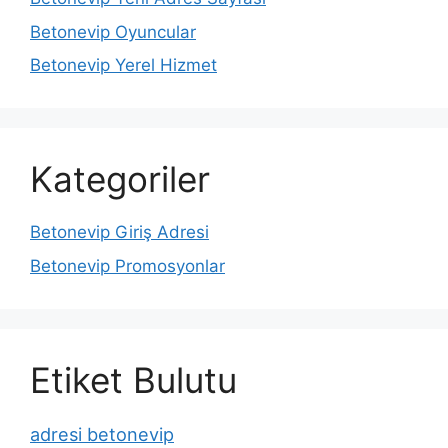
Betonevip Oyuncular
Betonevip Yerel Hizmet
Kategoriler
Betonevip Giriş Adresi
Betonevip Promosyonlar
Etiket Bulutu
adresi betonevip