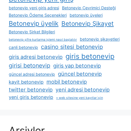
betonevip yeni giriş adresi
Betonevip Çevrimiçi Desteği
Betonevip Ödeme Seçenekleri
betonevip üyeleri
Betonevip üyelik
Betonevip Şikayet
Betonevip Şirket Bilgileri
betonevip şikayetleri
betonevip şifre kurtarma i̇şlemi nasıl başlatılır
casino sitesi betonevip
canli betonevip
giris betonevip
giris adresi betonevip
girisi betonevip
giris yap betonevip
güncel betonevip
güncel adresi betonevip
mobil betonevip
kayit betonevip
twitter betonevip
yeni adresi betonevip
yeni giris betonevip
• web sitesine yeni kayıtlar i̇çin
Arşivler