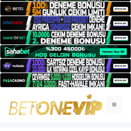
İçeriğe
atla
Menü