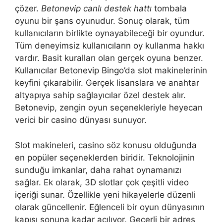
çözer.
Betonevip canlı destek hattı
tombala
oyunu bir şans oyunudur. Sonuç olarak, tüm
kullanıcıların birlikte oynayabileceği bir oyundur.
Tüm deneyimsiz kullanıcıların oy kullanma hakkı
vardır. Basit kuralları olan gerçek oyuna benzer.
Kullanıcılar Betonevip Bingo’da slot makinelerinin
keyfini çıkarabilir. Gerçek lisanslara ve anahtar
altyapıya sahip sağlayıcılar özel destek alır.
Betonevip, zengin oyun seçenekleriyle heyecan
verici bir casino dünyası sunuyor.
Slot makineleri, casino söz konusu olduğunda
en popüler seçeneklerden biridir. Teknolojinin
sunduğu imkanlar, daha rahat oynamanızı
sağlar. Ek olarak, 3D slotlar çok çeşitli video
içeriği sunar. Özellikle yeni hikayelerle düzenli
olarak güncellenir. Eğlenceli bir oyun dünyasının
kapısı sonuna kadar açılıyor. Geçerli bir adres