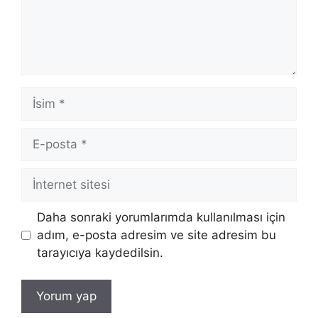
İsim
E-
posta
İnternet
sitesi
Daha sonraki yorumlarımda kullanılması için
adım, e-posta adresim ve site adresim bu
tarayıcıya kaydedilsin.