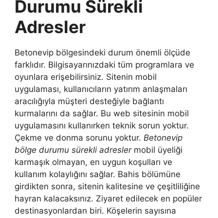
Durumu Sürekli
Adresler
Betonevip bölgesindeki durum önemli ölçüde
farklıdır. Bilgisayarınızdaki tüm programlara ve
oyunlara erişebilirsiniz. Sitenin mobil
uygulaması, kullanıcıların yatırım anlaşmaları
aracılığıyla müşteri desteğiyle bağlantı
kurmalarını da sağlar. Bu web sitesinin mobil
uygulamasını kullanırken teknik sorun yoktur.
Çekme ve donma sorunu yoktur.
Betonevip
bölge durumu sürekli adresler
mobil üyeliği
karmaşık olmayan, en uygun koşulları ve
kullanım kolaylığını sağlar. Bahis bölümüne
girdikten sonra, sitenin kalitesine ve çeşitliliğine
hayran kalacaksınız. Ziyaret edilecek en popüler
destinasyonlardan biri. Köşelerin sayısına