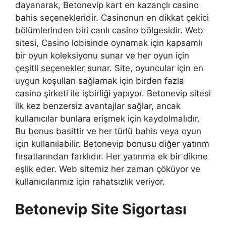
dayanarak, Betonevip kart en kazançlı casino
bahis seçenekleridir. Casinonun en dikkat çekici
bölümlerinden biri canlı casino bölgesidir. Web
sitesi, Casino lobisinde oynamak için kapsamlı
bir oyun koleksiyonu sunar ve her oyun için
çeşitli seçenekler sunar. Site, oyuncular için en
uygun koşulları sağlamak için birden fazla
casino şirketi ile işbirliği yapıyor. Betonevip sitesi
ilk kez benzersiz avantajlar sağlar, ancak
kullanıcılar bunlara erişmek için kaydolmalıdır.
Bu bonus basittir ve her türlü bahis veya oyun
için kullanılabilir. Betonevip bonusu diğer yatırım
fırsatlarından farklıdır. Her yatırıma ek bir dikme
eşlik eder. Web sitemiz her zaman çöküyor ve
kullanıcılarımız için rahatsızlık veriyor.
Betonevip Site Sigortası