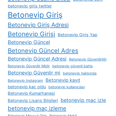
betonevip giris twitter
Betonevip Giriş
Betonevip Giriş Adresi
Betonevip Girişi
Betonevip Giriş Yap
Betonevip Güncel
Betonevip Güncel Adres
Betonevip Güncel Adresi
Betonevip Güvenilirliği
Betonevip Güvenilir Midir
betonevip güvenli bahis
Betonevip Güvenlir mi
betonevip hakkında
Betonevip kayıt
Betonevip Instagram
betonevip kaç oldu
betonevip kullanıcıları
Betonevip Kumarhanesi
betonevip maç izle
Betonevip Lisans Bilgileri
betonevip maç izleme
Betonevip Mevcut Giriş
Betonevip Mobil