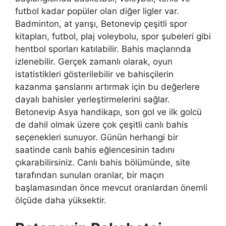
futbol kadar popüler olan diğer ligler var.
Badminton, at yarışı, Betonevip çeşitli spor
kitapları, futbol, ​​plaj voleybolu, spor şubeleri gibi
hentbol sporları katılabilir. Bahis maçlarında
izlenebilir. Gerçek zamanlı olarak, oyun
istatistikleri gösterilebilir ve bahisçilerin
kazanma şanslarını artırmak için bu değerlere
dayalı bahisler yerleştirmelerini sağlar.
Betonevip Asya handikapı, son gol ve ilk golcü
de dahil olmak üzere çok çeşitli canlı bahis
seçenekleri sunuyor. Günün herhangi bir
saatinde canlı bahis eğlencesinin tadını
çıkarabilirsiniz. Canlı bahis bölümünde, site
tarafından sunulan oranlar, bir maçın
başlamasından önce mevcut oranlardan önemli
ölçüde daha yüksektir.