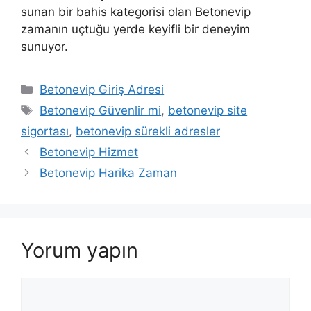
sunan bir bahis kategorisi olan Betonevip
zamanın uçtuğu yerde keyifli bir deneyim
sunuyor.
Kategoriler
Betonevip Giriş Adresi
Etiketler
Betonevip Güvenlir mi
,
betonevip site
sigortası
,
betonevip sürekli adresler
Yazı
Betonevip Hizmet
dolaşımı
Betonevip Harika Zaman
Yorum yapın
Yorum