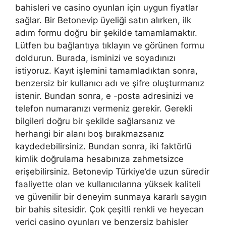
bahisleri ve casino oyunları için uygun fiyatlar
sağlar. Bir Betonevip üyeliği satın alırken, ilk
adım formu doğru bir şekilde tamamlamaktır.
Lütfen bu bağlantıya tıklayın ve görünen formu
doldurun. Burada, isminizi ve soyadınızı
istiyoruz. Kayıt işlemini tamamladıktan sonra,
benzersiz bir kullanıcı adı ve şifre oluşturmanız
istenir. Bundan sonra, e -posta adresinizi ve
telefon numaranızı vermeniz gerekir. Gerekli
bilgileri doğru bir şekilde sağlarsanız ve
herhangi bir alanı boş bırakmazsanız
kaydedebilirsiniz. Bundan sonra, iki faktörlü
kimlik doğrulama hesabınıza zahmetsizce
erişebilirsiniz. Betonevip Türkiye’de uzun süredir
faaliyette olan ve kullanıcılarına yüksek kaliteli
ve güvenilir bir deneyim sunmaya kararlı saygın
bir bahis sitesidir. Çok çeşitli renkli ve heyecan
verici casino oyunları ve benzersiz bahisler