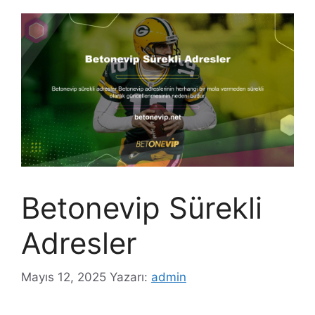
Betonevip Sürekli
Adresler
Mayıs 12, 2025
Yazarı:
admin