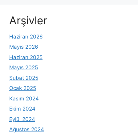
Arşivler
Haziran 2026
Mayıs 2026
Haziran 2025
Mayıs 2025
Şubat 2025
Ocak 2025
Kasım 2024
Ekim 2024
Eylül 2024
Ağustos 2024