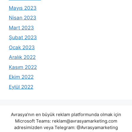
Mayıs 2023
Nisan 2023
Mart 2023
Şubat 2023
Ocak 2023
Aralık 2022
Kasım 2022
Ekim 2022
Eylül 2022
Avrasya'nın en büyük reklam platformunda olmak için
Microsoft Teams:
reklam@avrasyamarketing.com
adresimizden veya Telegram: @Avrasyamarketing