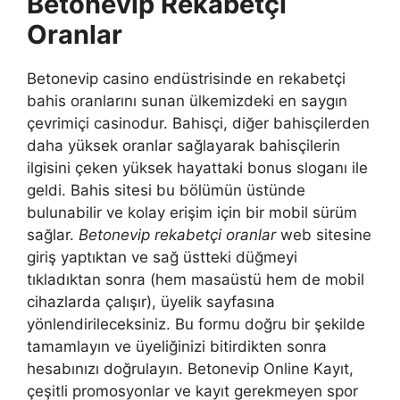
Betonevip Rekabetçi
Oranlar
Betonevip casino endüstrisinde en rekabetçi
bahis oranlarını sunan ülkemizdeki en saygın
çevrimiçi casinodur. Bahisçi, diğer bahisçilerden
daha yüksek oranlar sağlayarak bahisçilerin
ilgisini çeken yüksek hayattaki bonus sloganı ile
geldi. Bahis sitesi bu bölümün üstünde
bulunabilir ve kolay erişim için bir mobil sürüm
sağlar.
Betonevip rekabetçi oranlar
web sitesine
giriş yaptıktan ve sağ üstteki düğmeyi
tıkladıktan sonra (hem masaüstü hem de mobil
cihazlarda çalışır), üyelik sayfasına
yönlendirileceksiniz. Bu formu doğru bir şekilde
tamamlayın ve üyeliğinizi bitirdikten sonra
hesabınızı doğrulayın. Betonevip Online Kayıt,
çeşitli promosyonlar ve kayıt gerekmeyen spor