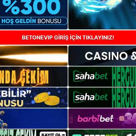
BETONEVIP GİRİŞ İÇİN TIKLAYINIZ!