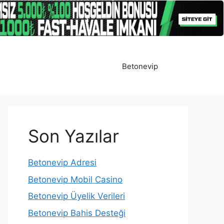
Betonevip
Son Yazılar
Betonevip Adresi
Betonevip Mobil Casino
Betonevip Üyelik Verileri
Betonevip Bahis Desteği