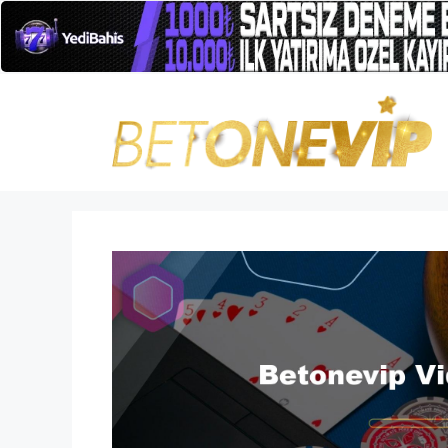
İçeriğe
atla