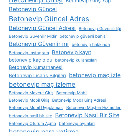
Betonevip Giriş Yap
Betonevip Güncel
Betonevip Güncel Adres
Betonevip Güncel Adresi
Betonevip Güvenilirliği
Betonevip Güvenilir Midir
betonevip güvenli bahis
Betonevip Güvenlir mi
betonevip hakkında
Betonevip kayıt
Betonevip Instagram
betonevip kaç oldu
betonevip kullanıcıları
Betonevip Kumarhanesi
betonevip maç izle
Betonevip Lisans Bilgileri
betonevip maç izleme
Betonevip Mevcut Giriş
Betonevip Mobil
Betonevip Mobil Giriş
Betonevip Mobil Giriş Adresi
Betonevip Mobil Uygulaması
Betonevip Müşteri Hizmetleri
Betonevip Nasıl Bir Site
betonevip nasil bir site
Betonevip Oturum Açma
betonevip oyunları
betonevip para yatirma