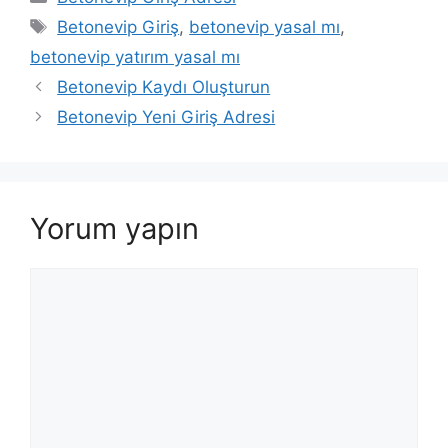
Etiketler
Betonevip Giriş
,
betonevip yasal mı
,
betonevip yatırım yasal mı
Yazı
Betonevip Kaydı Oluşturun
dolaşımı
Betonevip Yeni Giriş Adresi
Yorum yapın
Yorum