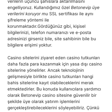
verilerin üçüncü şahıslara aktarılmasını
engelliyoruz. Kullandığımız özel
Betonevip üye
verilerini koruyor mu
SSL sertifikası ile aynı
şifreleme yöntemi ile
korunmaktadır.Gördüğünüz gibi, kişisel
bilgilerinizi, telefon numaranızı ve e-posta
adresinizi girseniz bile, site sahibinin bile bu
bilgilere erişimi yoktur.
Casino sitelerini ziyaret eden casino tutkunları
daha fazla para kazanmak için yasa dışı casino
sitelerine yönelirler. Ancak teknolojinin
gelişmesiyle birlikte casino tutkunları hangi
bahis sitelerine kayıt olabileceklerini merak
etmektedirler. Bu konuda kullanıcılara yardımcı
olarak Betonevip casino sitesine güvenilir bir
şekilde üye olarak yatırım işlemlerini
gerçekleştirebileceklerini söyleyebiliriz. Çünkü