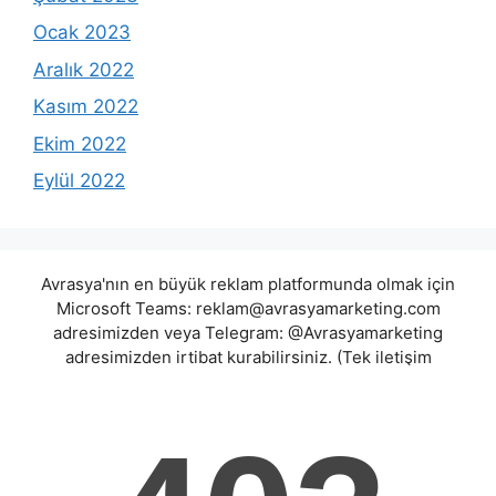
Ocak 2023
Aralık 2022
Kasım 2022
Ekim 2022
Eylül 2022
Avrasya'nın en büyük reklam platformunda olmak için
Microsoft Teams:
reklam@avrasyamarketing.com
adresimizden veya Telegram: @Avrasyamarketing
adresimizden irtibat kurabilirsiniz. (Tek iletişim
adreslerimiz teams / telegram ve mail adresimizdir.
Harici hiçbir iletişim adresimiz bulunmamaktadır.
Lütfen itibar etmeyiniz.) Türkiye yasalarına göre 7258
sayılı kanun uyarınca yasa dışı bahis oynamanın
cezaları mevcuttur. Şu an bulunduğunuz site hiç bir