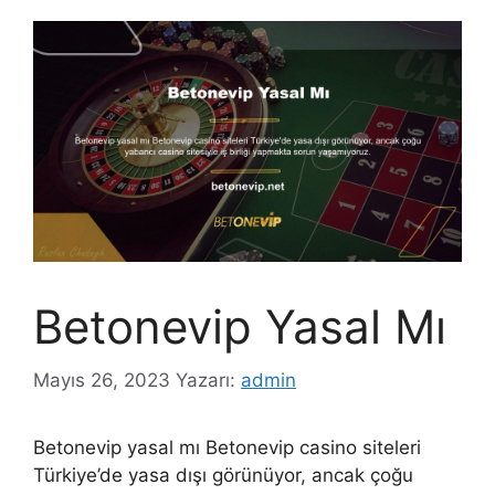
Betonevip Yasal Mı
Mayıs 26, 2023
Yazarı:
admin
Betonevip yasal mı Betonevip casino siteleri
Türkiye’de yasa dışı görünüyor, ancak çoğu