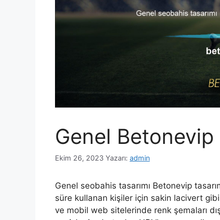
Genel Betonevip 
Ekim 26, 2023
Yazarı:
admin
Genel seobahis tasarımı Betonevip tasarım
süre kullanan kişiler için sakin lacivert g
ve mobil web sitelerinde renk şemaları dı