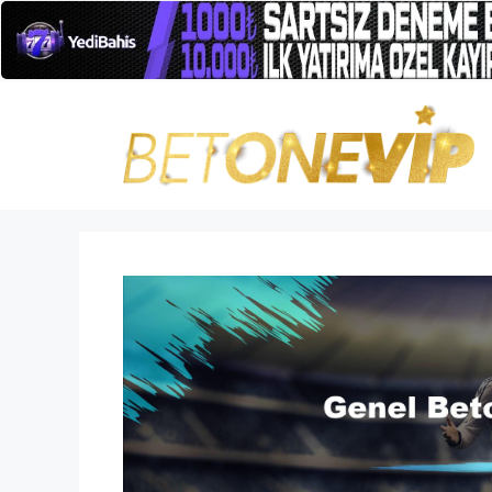
İçeriğe
atla