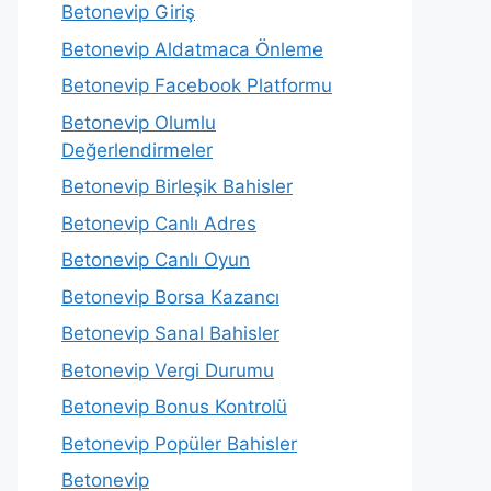
Betonevip Giriş
Betonevip Aldatmaca Önleme
Betonevip Facebook Platformu
Betonevip Olumlu
Değerlendirmeler
Betonevip Birleşik Bahisler
Betonevip Canlı Adres
Betonevip Canlı Oyun
Betonevip Borsa Kazancı
Betonevip Sanal Bahisler
Betonevip Vergi Durumu
Betonevip Bonus Kontrolü
Betonevip Popüler Bahisler
Betonevip