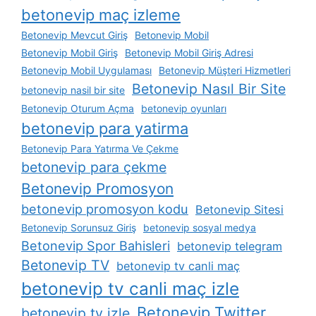
betonevip maç izleme
Betonevip Mevcut Giriş
Betonevip Mobil
Betonevip Mobil Giriş
Betonevip Mobil Giriş Adresi
Betonevip Mobil Uygulaması
Betonevip Müşteri Hizmetleri
Betonevip Nasıl Bir Site
betonevip nasil bir site
Betonevip Oturum Açma
betonevip oyunları
betonevip para yatirma
Betonevip Para Yatırma Ve Çekme
betonevip para çekme
Betonevip Promosyon
betonevip promosyon kodu
Betonevip Sitesi
Betonevip Sorunsuz Giriş
betonevip sosyal medya
Betonevip Spor Bahisleri
betonevip telegram
Betonevip TV
betonevip tv canli maç
betonevip tv canli maç izle
Betonevip Twitter
betonevip tv izle