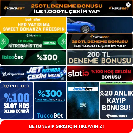
×
BETONEVIP GİRİŞ İÇİN TIKLAYINIZ!