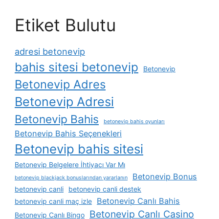
Etiket Bulutu
adresi betonevip
bahis sitesi betonevip
Betonevip
Betonevip Adres
Betonevip Adresi
Betonevip Bahis
betonevip bahis oyunları
Betonevip Bahis Seçenekleri
Betonevip bahis sitesi
Betonevip Belgelere İhtiyacı Var Mı
Betonevip Bonus
betonevip blackjack bonuslarından yararlanın
betonevip canli
betonevip canli destek
Betonevip Canlı Bahis
betonevip canli maç izle
Betonevip Canlı Casino
Betonevip Canlı Bingo