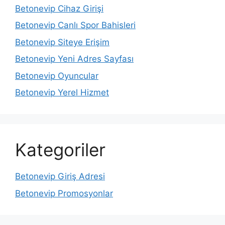
Betonevip Cihaz Girişi
Betonevip Canlı Spor Bahisleri
Betonevip Siteye Erişim
Betonevip Yeni Adres Sayfası
Betonevip Oyuncular
Betonevip Yerel Hizmet
Kategoriler
Betonevip Giriş Adresi
Betonevip Promosyonlar