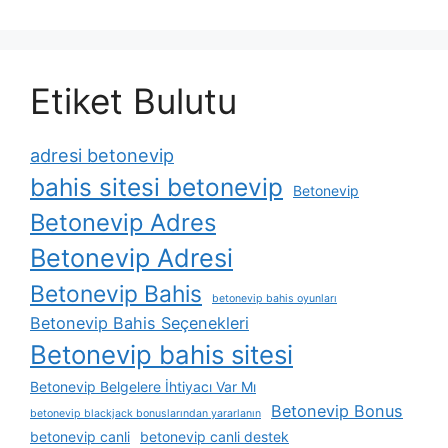
Etiket Bulutu
adresi betonevip
bahis sitesi betonevip
Betonevip
Betonevip Adres
Betonevip Adresi
Betonevip Bahis
betonevip bahis oyunları
Betonevip Bahis Seçenekleri
Betonevip bahis sitesi
Betonevip Belgelere İhtiyacı Var Mı
Betonevip Bonus
betonevip blackjack bonuslarından yararlanın
betonevip canli
betonevip canli destek