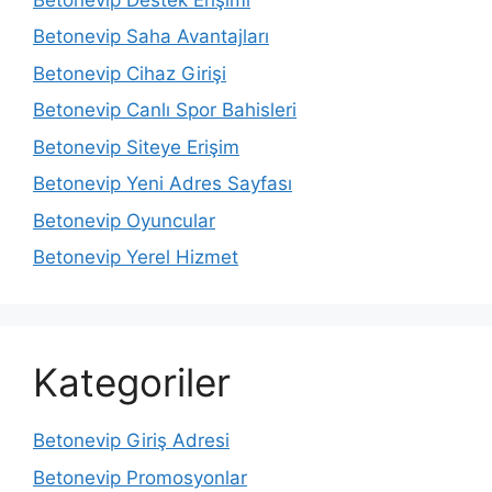
Betonevip Saha Avantajları
Betonevip Cihaz Girişi
Betonevip Canlı Spor Bahisleri
Betonevip Siteye Erişim
Betonevip Yeni Adres Sayfası
Betonevip Oyuncular
Betonevip Yerel Hizmet
Kategoriler
Betonevip Giriş Adresi
Betonevip Promosyonlar