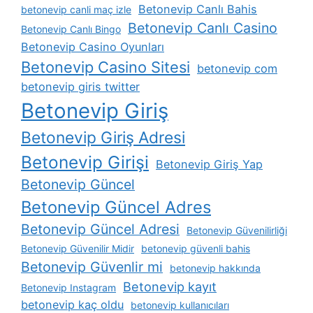
Betonevip Canlı Bahis
betonevip canli maç izle
Betonevip Canlı Casino
Betonevip Canlı Bingo
Betonevip Casino Oyunları
Betonevip Casino Sitesi
betonevip com
betonevip giris twitter
Betonevip Giriş
Betonevip Giriş Adresi
Betonevip Girişi
Betonevip Giriş Yap
Betonevip Güncel
Betonevip Güncel Adres
Betonevip Güncel Adresi
Betonevip Güvenilirliği
Betonevip Güvenilir Midir
betonevip güvenli bahis
Betonevip Güvenlir mi
betonevip hakkında
Betonevip kayıt
Betonevip Instagram
betonevip kaç oldu
betonevip kullanıcıları