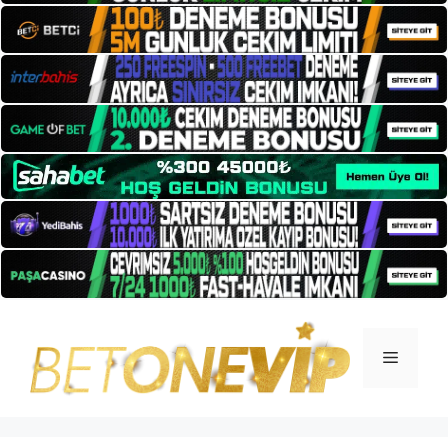
İçeriğe
atla
Menü