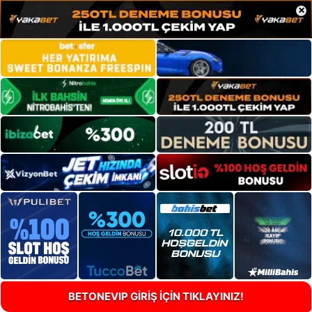
×
BETONEVIP GİRİŞ İÇİN TIKLAYINIZ!