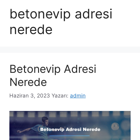
betonevip adresi
nerede
Betonevip Adresi
Nerede
Haziran 3, 2023
Yazarı:
admin