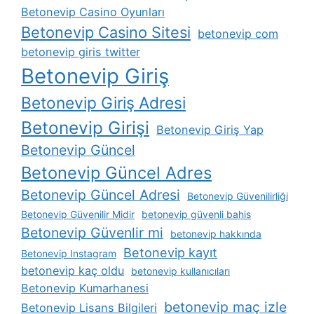
Betonevip Casino Oyunları
Betonevip Casino Sitesi
betonevip com
betonevip giris twitter
Betonevip Giriş
Betonevip Giriş Adresi
Betonevip Girişi
Betonevip Giriş Yap
Betonevip Güncel
Betonevip Güncel Adres
Betonevip Güncel Adresi
Betonevip Güvenilirliği
Betonevip Güvenilir Midir
betonevip güvenli bahis
Betonevip Güvenlir mi
betonevip hakkında
Betonevip kayıt
Betonevip Instagram
betonevip kaç oldu
betonevip kullanıcıları
Betonevip Kumarhanesi
betonevip maç izle
Betonevip Lisans Bilgileri