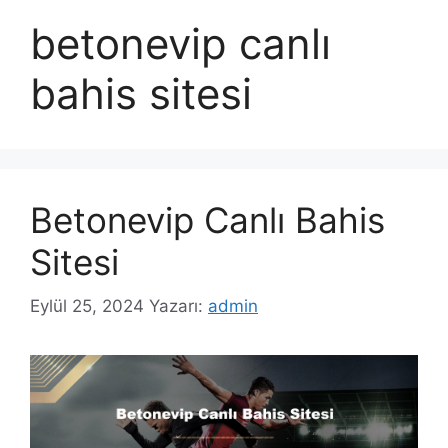
betonevip canlı
bahis sitesi
Betonevip Canlı Bahis
Sitesi
Eylül 25, 2024
Yazarı:
admin