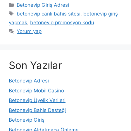
Kategoriler
Betonevip Giriş Adresi
Etiketler
betonevip canlı bahis sitesi
,
betonevip giriş
yapmak
,
betonevip promosyon kodu
Yorum yap
Son Yazılar
Betonevip Adresi
Betonevip Mobil Casino
Betonevip Üyelik Verileri
Betonevip Bahis Desteği
Betonevip Giriş
Betonevip Aldatmaca Önleme