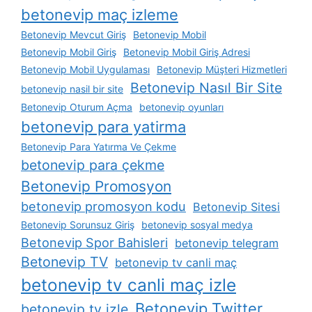
betonevip maç izleme
Betonevip Mevcut Giriş
Betonevip Mobil
Betonevip Mobil Giriş
Betonevip Mobil Giriş Adresi
Betonevip Mobil Uygulaması
Betonevip Müşteri Hizmetleri
Betonevip Nasıl Bir Site
betonevip nasil bir site
Betonevip Oturum Açma
betonevip oyunları
betonevip para yatirma
Betonevip Para Yatırma Ve Çekme
betonevip para çekme
Betonevip Promosyon
betonevip promosyon kodu
Betonevip Sitesi
Betonevip Sorunsuz Giriş
betonevip sosyal medya
Betonevip Spor Bahisleri
betonevip telegram
Betonevip TV
betonevip tv canli maç
betonevip tv canli maç izle
Betonevip Twitter
betonevip tv izle