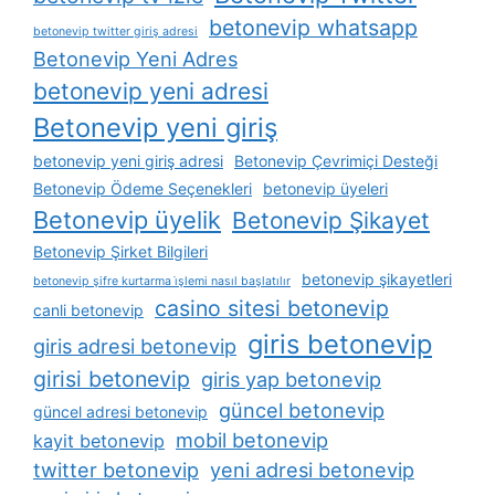
betonevip whatsapp
betonevip twitter giriş adresi
Betonevip Yeni Adres
betonevip yeni adresi
Betonevip yeni giriş
betonevip yeni giriş adresi
Betonevip Çevrimiçi Desteği
Betonevip Ödeme Seçenekleri
betonevip üyeleri
Betonevip üyelik
Betonevip Şikayet
Betonevip Şirket Bilgileri
betonevip şikayetleri
betonevip şifre kurtarma i̇şlemi nasıl başlatılır
casino sitesi betonevip
canli betonevip
giris betonevip
giris adresi betonevip
girisi betonevip
giris yap betonevip
güncel betonevip
güncel adresi betonevip
mobil betonevip
kayit betonevip
twitter betonevip
yeni adresi betonevip