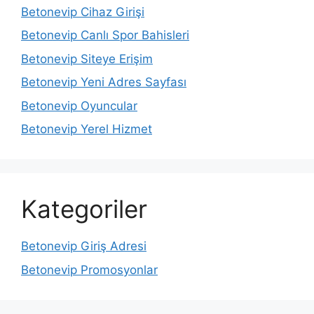
Betonevip Cihaz Girişi
Betonevip Canlı Spor Bahisleri
Betonevip Siteye Erişim
Betonevip Yeni Adres Sayfası
Betonevip Oyuncular
Betonevip Yerel Hizmet
Kategoriler
Betonevip Giriş Adresi
Betonevip Promosyonlar