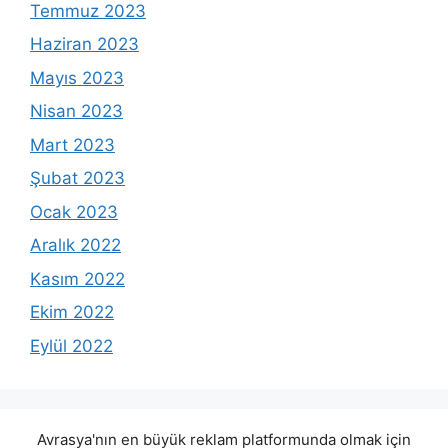
Temmuz 2023
Haziran 2023
Mayıs 2023
Nisan 2023
Mart 2023
Şubat 2023
Ocak 2023
Aralık 2022
Kasım 2022
Ekim 2022
Eylül 2022
Avrasya'nın en büyük reklam platformunda olmak için