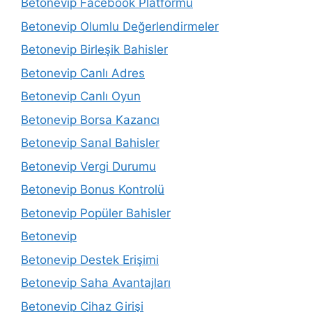
Betonevip Facebook Platformu
Betonevip Olumlu Değerlendirmeler
Betonevip Birleşik Bahisler
Betonevip Canlı Adres
Betonevip Canlı Oyun
Betonevip Borsa Kazancı
Betonevip Sanal Bahisler
Betonevip Vergi Durumu
Betonevip Bonus Kontrolü
Betonevip Popüler Bahisler
Betonevip
Betonevip Destek Erişimi
Betonevip Saha Avantajları
Betonevip Cihaz Girişi