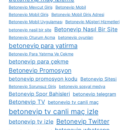
Betonevip Mevcut Giriş
Betonevip Mobil
Betonevip Mobil Giriş
Betonevip Mobil Giriş Adresi
Betonevip Mobil Uygulaması
Betonevip Müşteri Hizmetleri
Betonevip Nasıl Bir Site
betonevip nasil bir site
Betonevip Oturum Açma
betonevip oyunları
betonevip para yatirma
Betonevip Para Yatırma Ve Çekme
betonevip para çekme
Betonevip Promosyon
betonevip promosyon kodu
Betonevip Sitesi
Betonevip Sorunsuz Giriş
betonevip sosyal medya
Betonevip Spor Bahisleri
betonevip telegram
Betonevip TV
betonevip tv canli maç
betonevip tv canli maç izle
Betonevip Twitter
betonevip tv izle
betonevip whatsapp