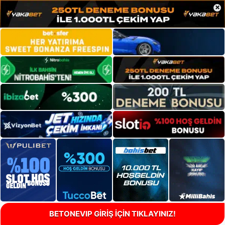
×
BETONEVIP GİRİŞ İÇİN TIKLAYINIZ!