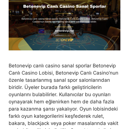
Betonevip canlı casino sanal sporlar Betonevip
Canlı Casino Lobisi, Betonevip Canlı Casino’nun
özenle tasarlanmış sanal spor salonlarından
biridir. Üyeler burada farklı geliştiricilerin
oyunlarını bulabilirler. Kullanıcılar bu oyunları
oynayarak hem eğlenirken hem de daha fazla
para kazanma şansı yakalıyor. Oyun lobisindeki
farklı oyun kategorilerini keşfederek rulet,
bakara, blackjack veya poker masalarında vakit