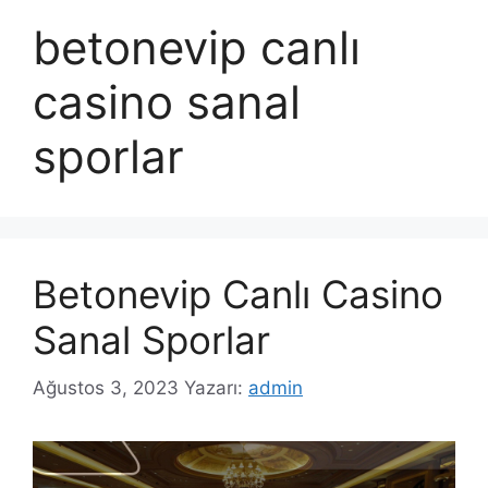
betonevip canlı
casino sanal
sporlar
Betonevip Canlı Casino
Sanal Sporlar
Ağustos 3, 2023
Yazarı:
admin