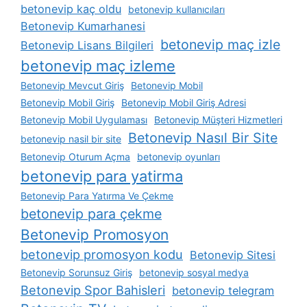
betonevip kaç oldu
betonevip kullanıcıları
Betonevip Kumarhanesi
betonevip maç izle
Betonevip Lisans Bilgileri
betonevip maç izleme
Betonevip Mevcut Giriş
Betonevip Mobil
Betonevip Mobil Giriş
Betonevip Mobil Giriş Adresi
Betonevip Mobil Uygulaması
Betonevip Müşteri Hizmetleri
Betonevip Nasıl Bir Site
betonevip nasil bir site
Betonevip Oturum Açma
betonevip oyunları
betonevip para yatirma
Betonevip Para Yatırma Ve Çekme
betonevip para çekme
Betonevip Promosyon
betonevip promosyon kodu
Betonevip Sitesi
Betonevip Sorunsuz Giriş
betonevip sosyal medya
Betonevip Spor Bahisleri
betonevip telegram