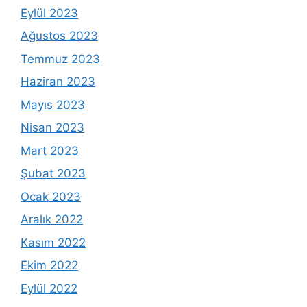
Eylül 2023
Ağustos 2023
Temmuz 2023
Haziran 2023
Mayıs 2023
Nisan 2023
Mart 2023
Şubat 2023
Ocak 2023
Aralık 2022
Kasım 2022
Ekim 2022
Eylül 2022