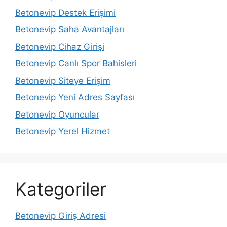
Betonevip Destek Erişimi
Betonevip Saha Avantajları
Betonevip Cihaz Girişi
Betonevip Canlı Spor Bahisleri
Betonevip Siteye Erişim
Betonevip Yeni Adres Sayfası
Betonevip Oyuncular
Betonevip Yerel Hizmet
Kategoriler
Betonevip Giriş Adresi