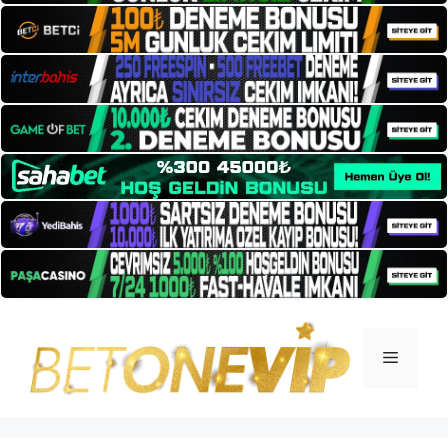
İçeriğe
atla
Menü