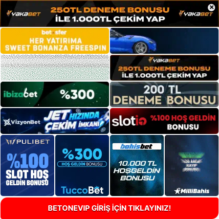
×
BETONEVIP GİRİŞ İÇİN TIKLAYINIZ!