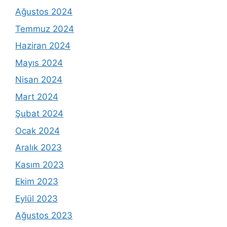
Ağustos 2024
Temmuz 2024
Haziran 2024
Mayıs 2024
Nisan 2024
Mart 2024
Şubat 2024
Ocak 2024
Aralık 2023
Kasım 2023
Ekim 2023
Eylül 2023
Ağustos 2023