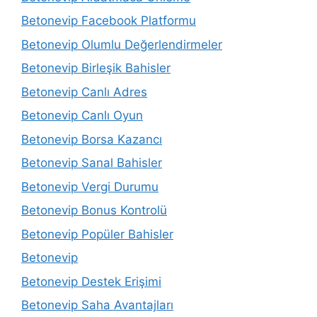
Betonevip Facebook Platformu
Betonevip Olumlu Değerlendirmeler
Betonevip Birleşik Bahisler
Betonevip Canlı Adres
Betonevip Canlı Oyun
Betonevip Borsa Kazancı
Betonevip Sanal Bahisler
Betonevip Vergi Durumu
Betonevip Bonus Kontrolü
Betonevip Popüler Bahisler
Betonevip
Betonevip Destek Erişimi
Betonevip Saha Avantajları