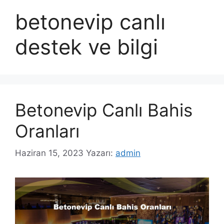
betonevip canlı
destek ve bilgi
Betonevip Canlı Bahis
Oranları
Haziran 15, 2023
Yazarı:
admin