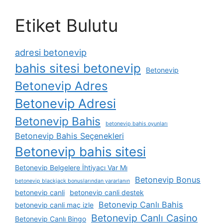
Etiket Bulutu
adresi betonevip
bahis sitesi betonevip
Betonevip
Betonevip Adres
Betonevip Adresi
Betonevip Bahis
betonevip bahis oyunları
Betonevip Bahis Seçenekleri
Betonevip bahis sitesi
Betonevip Belgelere İhtiyacı Var Mı
Betonevip Bonus
betonevip blackjack bonuslarından yararlanın
betonevip canli
betonevip canli destek
Betonevip Canlı Bahis
betonevip canli maç izle
Betonevip Canlı Casino
Betonevip Canlı Bingo