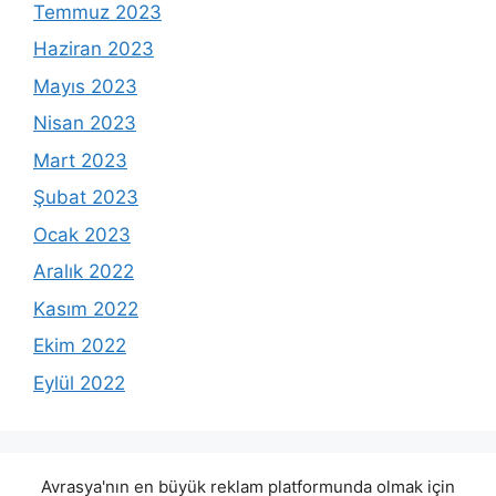
Temmuz 2023
Haziran 2023
Mayıs 2023
Nisan 2023
Mart 2023
Şubat 2023
Ocak 2023
Aralık 2022
Kasım 2022
Ekim 2022
Eylül 2022
Avrasya'nın en büyük reklam platformunda olmak için