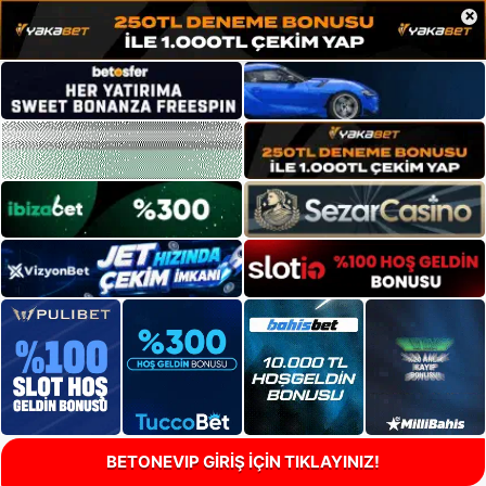
×
BETONEVIP GİRİŞ İÇİN TIKLAYINIZ!