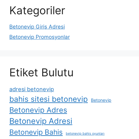
Kategoriler
Betonevip Giriş Adresi
Betonevip Promosyonlar
Etiket Bulutu
adresi betonevip
bahis sitesi betonevip
Betonevip
Betonevip Adres
Betonevip Adresi
Betonevip Bahis
betonevip bahis oyunları