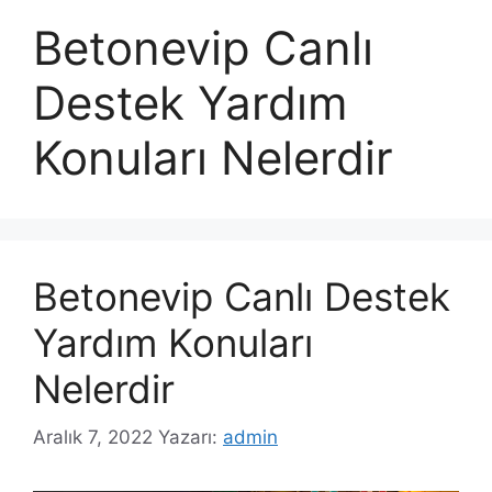
Betonevip Canlı
Destek Yardım
Konuları Nelerdir
Betonevip Canlı Destek
Yardım Konuları
Nelerdir
Aralık 7, 2022
Yazarı:
admin