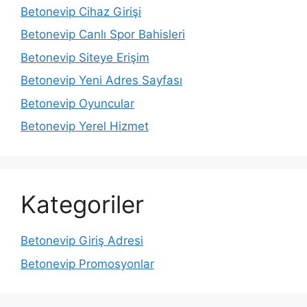
Betonevip Cihaz Girişi
Betonevip Canlı Spor Bahisleri
Betonevip Siteye Erişim
Betonevip Yeni Adres Sayfası
Betonevip Oyuncular
Betonevip Yerel Hizmet
Kategoriler
Betonevip Giriş Adresi
Betonevip Promosyonlar