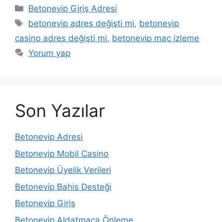
Kategoriler
Betonevip Giriş Adresi
Etiketler
betonevip adres değişti mi
,
betonevip
casino adres değişti mi
,
betonevip maç izleme
Yorum yap
Son Yazılar
Betonevip Adresi
Betonevip Mobil Casino
Betonevip Üyelik Verileri
Betonevip Bahis Desteği
Betonevip Giriş
Betonevip Aldatmaca Önleme