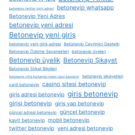
betonevip whatsapp
betonevip twitter giriş adresi
Betonevip Yeni Adres
betonevip yeni adresi
Betonevip yeni giriş
betonevip yeni giriş adresi
Betonevip Çevrimiçi Desteği
Betonevip Ödeme Seçenekleri
betonevip üyeleri
Betonevip üyelik
Betonevip Şikayet
Betonevip Şirket Bilgileri
betonevip şikayetleri
betonevip şifre kurtarma i̇şlemi nasıl başlatılır
casino sitesi betonevip
canli betonevip
giris betonevip
giris adresi betonevip
girisi betonevip
giris yap betonevip
güncel betonevip
güncel adresi betonevip
mobil betonevip
kayit betonevip
twitter betonevip
yeni adresi betonevip