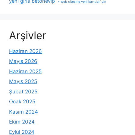
yeni giris betonevip
• web sitesine yeni kayıtlar i̇çin
Arşivler
Haziran 2026
Mayıs 2026
Haziran 2025
Mayıs 2025
Şubat 2025
Ocak 2025
Kasım 2024
Ekim 2024
Eylül 2024