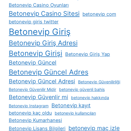
Betonevip Casino Oyunları
Betonevip Casino Sitesi
betonevip com
betonevip giris twitter
Betonevip Giriş
Betonevip Giriş Adresi
Betonevip Girişi
Betonevip Giriş Yap
Betonevip Güncel
Betonevip Güncel Adres
Betonevip Güncel Adresi
Betonevip Güvenilirliği
Betonevip Güvenilir Midir
betonevip güvenli bahis
Betonevip Güvenlir mi
betonevip hakkında
Betonevip kayıt
Betonevip Instagram
betonevip kaç oldu
betonevip kullanıcıları
Betonevip Kumarhanesi
betonevip maç izle
Betonevip Lisans Bilgileri