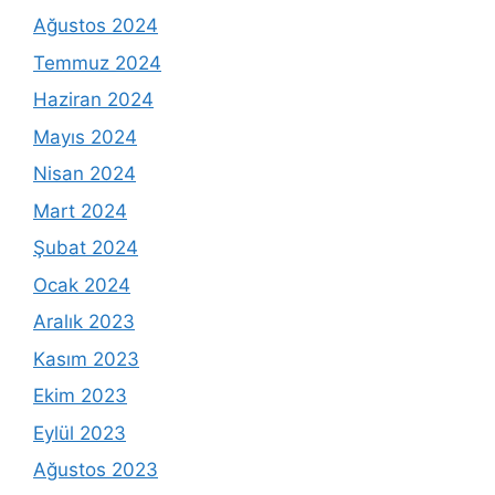
Ağustos 2024
Temmuz 2024
Haziran 2024
Mayıs 2024
Nisan 2024
Mart 2024
Şubat 2024
Ocak 2024
Aralık 2023
Kasım 2023
Ekim 2023
Eylül 2023
Ağustos 2023