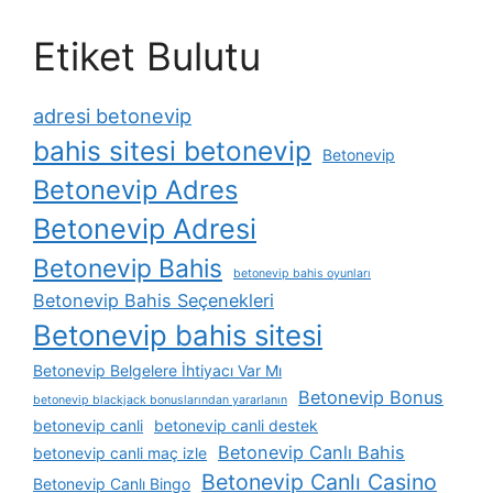
Etiket Bulutu
adresi betonevip
bahis sitesi betonevip
Betonevip
Betonevip Adres
Betonevip Adresi
Betonevip Bahis
betonevip bahis oyunları
Betonevip Bahis Seçenekleri
Betonevip bahis sitesi
Betonevip Belgelere İhtiyacı Var Mı
Betonevip Bonus
betonevip blackjack bonuslarından yararlanın
betonevip canli
betonevip canli destek
Betonevip Canlı Bahis
betonevip canli maç izle
Betonevip Canlı Casino
Betonevip Canlı Bingo