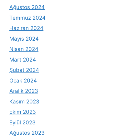
Ağustos 2024
Temmuz 2024
Haziran 2024
Mayıs 2024
Nisan 2024
Mart 2024
Şubat 2024
Ocak 2024
Aralık 2023
Kasım 2023
Ekim 2023
Eylül 2023
Ağustos 2023