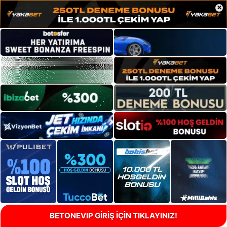
×
BETONEVIP GİRİŞ İÇİN TIKLAYINIZ!