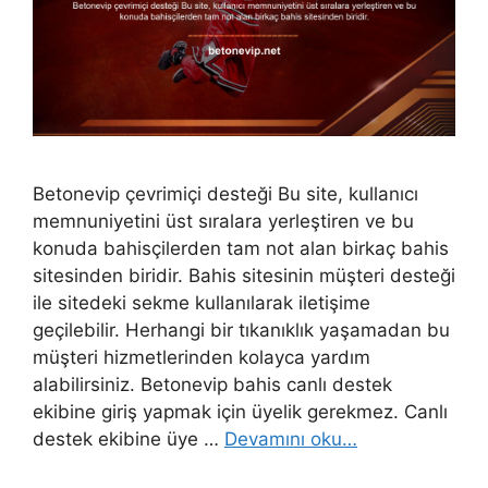
Betonevip çevrimiçi desteği Bu site, kullanıcı
memnuniyetini üst sıralara yerleştiren ve bu
konuda bahisçilerden tam not alan birkaç bahis
sitesinden biridir. Bahis sitesinin müşteri desteği
ile sitedeki sekme kullanılarak iletişime
geçilebilir. Herhangi bir tıkanıklık yaşamadan bu
müşteri hizmetlerinden kolayca yardım
alabilirsiniz. Betonevip bahis canlı destek
ekibine giriş yapmak için üyelik gerekmez. Canlı
destek ekibine üye …
Devamını oku…