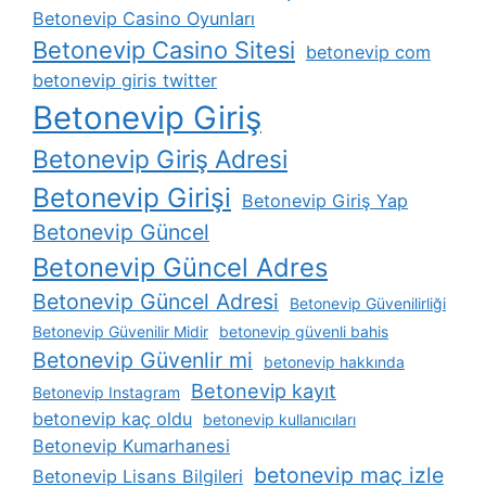
Betonevip Casino Oyunları
Betonevip Casino Sitesi
betonevip com
betonevip giris twitter
Betonevip Giriş
Betonevip Giriş Adresi
Betonevip Girişi
Betonevip Giriş Yap
Betonevip Güncel
Betonevip Güncel Adres
Betonevip Güncel Adresi
Betonevip Güvenilirliği
Betonevip Güvenilir Midir
betonevip güvenli bahis
Betonevip Güvenlir mi
betonevip hakkında
Betonevip kayıt
Betonevip Instagram
betonevip kaç oldu
betonevip kullanıcıları
Betonevip Kumarhanesi
betonevip maç izle
Betonevip Lisans Bilgileri