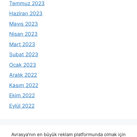
Temmuz 2023
Haziran 2023
Mayıs 2023
Nisan 2023
Mart 2023
Şubat 2023
Ocak 2023
Aralık 2022
Kasım 2022
Ekim 2022
Eylül 2022
Avrasya'nın en büyük reklam platformunda olmak için