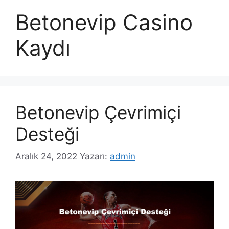
Betonevip Casino
Kaydı
Betonevip Çevrimiçi
Desteği
Aralık 24, 2022
Yazarı:
admin