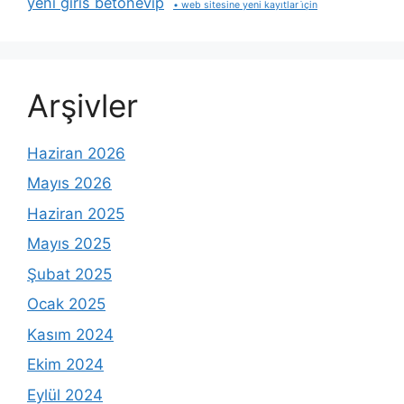
yeni giris betonevip
• web sitesine yeni kayıtlar i̇çin
Arşivler
Haziran 2026
Mayıs 2026
Haziran 2025
Mayıs 2025
Şubat 2025
Ocak 2025
Kasım 2024
Ekim 2024
Eylül 2024