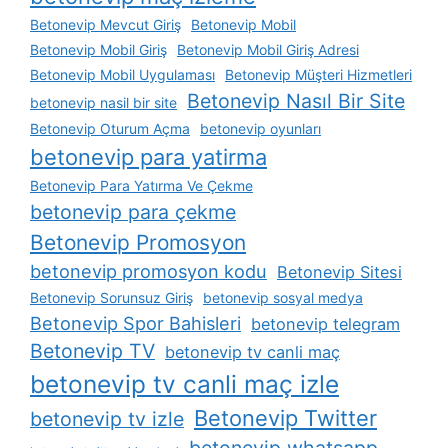
Betonevip Mevcut Giriş
Betonevip Mobil
Betonevip Mobil Giriş
Betonevip Mobil Giriş Adresi
Betonevip Mobil Uygulaması
Betonevip Müşteri Hizmetleri
Betonevip Nasıl Bir Site
betonevip nasil bir site
Betonevip Oturum Açma
betonevip oyunları
betonevip para yatirma
Betonevip Para Yatırma Ve Çekme
betonevip para çekme
Betonevip Promosyon
betonevip promosyon kodu
Betonevip Sitesi
Betonevip Sorunsuz Giriş
betonevip sosyal medya
Betonevip Spor Bahisleri
betonevip telegram
Betonevip TV
betonevip tv canli maç
betonevip tv canli maç izle
Betonevip Twitter
betonevip tv izle
betonevip whatsapp