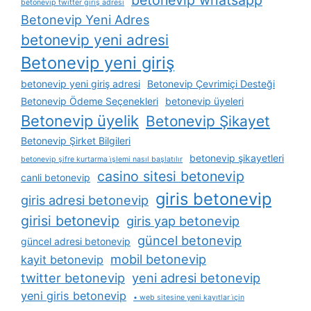
betonevip twitter giriş adresi
Betonevip Yeni Adres
betonevip yeni adresi
Betonevip yeni giriş
betonevip yeni giriş adresi
Betonevip Çevrimiçi Desteği
Betonevip Ödeme Seçenekleri
betonevip üyeleri
Betonevip üyelik
Betonevip Şikayet
Betonevip Şirket Bilgileri
betonevip şikayetleri
betonevip şifre kurtarma i̇şlemi nasıl başlatılır
casino sitesi betonevip
canli betonevip
giris betonevip
giris adresi betonevip
girisi betonevip
giris yap betonevip
güncel betonevip
güncel adresi betonevip
mobil betonevip
kayit betonevip
twitter betonevip
yeni adresi betonevip
yeni giris betonevip
• web sitesine yeni kayıtlar i̇çin