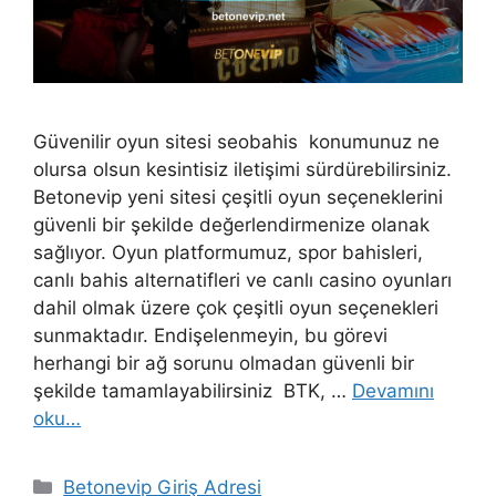
Güvenilir oyun sitesi seobahis konumunuz ne
olursa olsun kesintisiz iletişimi sürdürebilirsiniz.
Betonevip yeni sitesi çeşitli oyun seçeneklerini
güvenli bir şekilde değerlendirmenize olanak
sağlıyor. Oyun platformumuz, spor bahisleri,
canlı bahis alternatifleri ve canlı casino oyunları
dahil olmak üzere çok çeşitli oyun seçenekleri
sunmaktadır. Endişelenmeyin, bu görevi
herhangi bir ağ sorunu olmadan güvenli bir
şekilde tamamlayabilirsiniz BTK, …
Devamını
oku…
Kategoriler
Betonevip Giriş Adresi