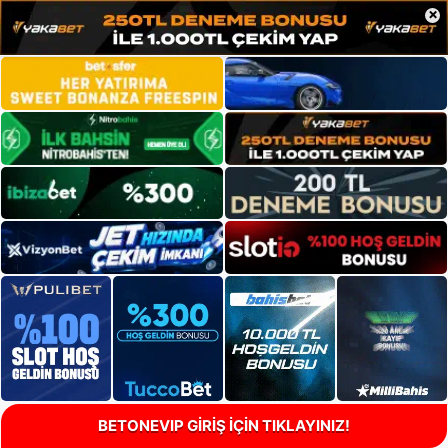
×
BETONEVIP GİRİŞ İÇİN TIKLAYINIZ!