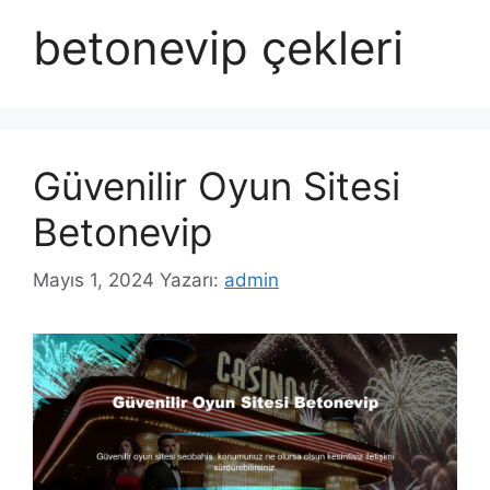
betonevip çekleri
Güvenilir Oyun Sitesi
Betonevip
Mayıs 1, 2024
Yazarı:
admin