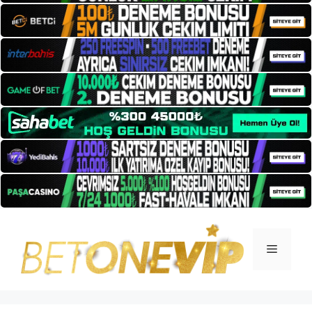
İçeriğe
atla
Menü