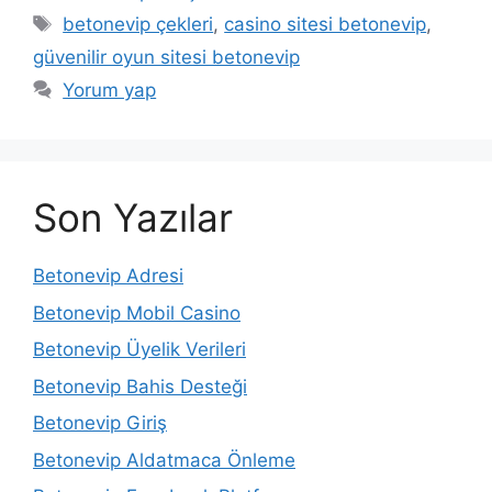
Etiketler
betonevip çekleri
,
casino sitesi betonevip
,
güvenilir oyun sitesi betonevip
Yorum yap
Son Yazılar
Betonevip Adresi
Betonevip Mobil Casino
Betonevip Üyelik Verileri
Betonevip Bahis Desteği
Betonevip Giriş
Betonevip Aldatmaca Önleme