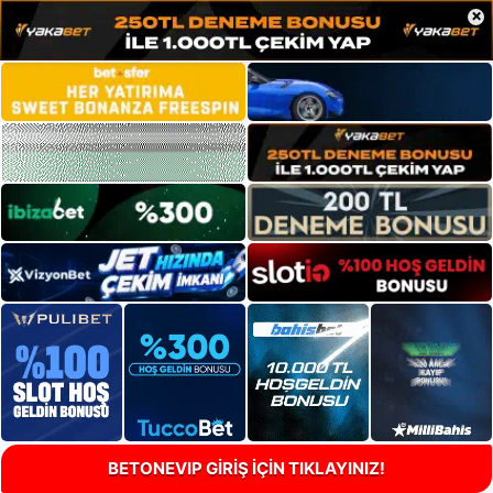
×
BETONEVIP GİRİŞ İÇİN TIKLAYINIZ!