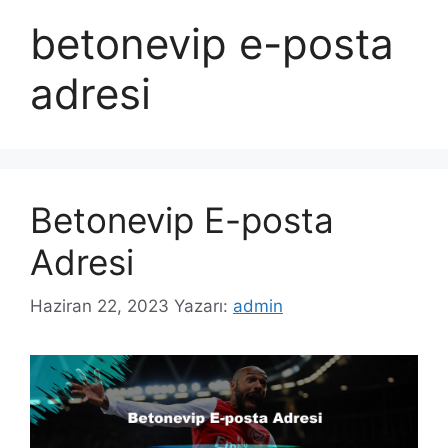
betonevip e-posta
adresi
Betonevip E-posta
Adresi
Haziran 22, 2023
Yazarı:
admin