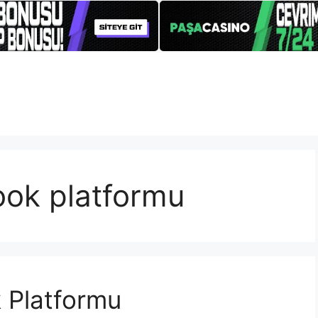
ook platformu
 Platformu