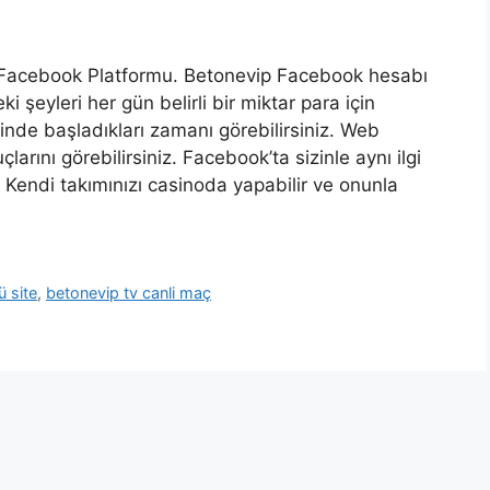
 Facebook Platformu. Betonevip Facebook hesabı
ki şeyleri her gün belirli bir miktar para için
sinde başladıkları zamanı görebilirsiniz. Web
arını görebilirsiniz. Facebook’ta sizinle aynı ilgi
. Kendi takımınızı casinoda yapabilir ve onunla
ü site
,
betonevip tv canli maç