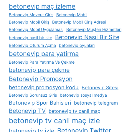
betonevip maç izleme
Betonevip Mevcut Giriş
Betonevip Mobil
Betonevip Mobil Giriş
Betonevip Mobil Giriş Adresi
Betonevip Mobil Uygulaması
Betonevip Müşteri Hizmetleri
Betonevip Nasıl Bir Site
betonevip nasil bir site
Betonevip Oturum Açma
betonevip oyunları
betonevip para yatirma
Betonevip Para Yatırma Ve Çekme
betonevip para çekme
Betonevip Promosyon
betonevip promosyon kodu
Betonevip Sitesi
Betonevip Sorunsuz Giriş
betonevip sosyal medya
Betonevip Spor Bahisleri
betonevip telegram
Betonevip TV
betonevip tv canli maç
betonevip tv canli maç izle
Betonevip Twitter
betonevip tv izle