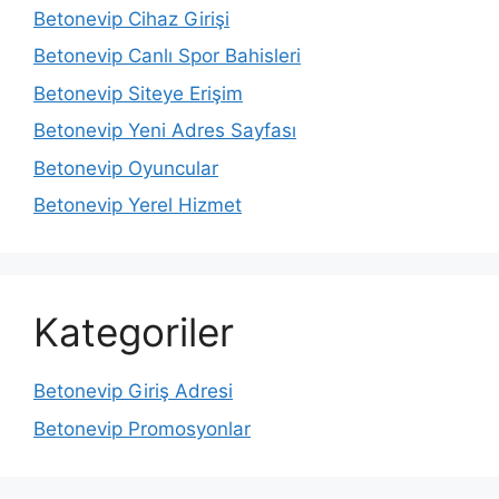
Betonevip Cihaz Girişi
Betonevip Canlı Spor Bahisleri
Betonevip Siteye Erişim
Betonevip Yeni Adres Sayfası
Betonevip Oyuncular
Betonevip Yerel Hizmet
Kategoriler
Betonevip Giriş Adresi
Betonevip Promosyonlar