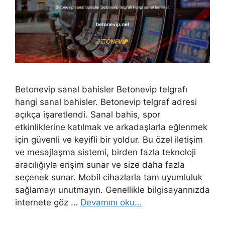
Betonevip sanal bahisler Betonevip telgrafı
hangi sanal bahisler. Betonevip telgraf adresi
açıkça işaretlendi. Sanal bahis, spor
etkinliklerine katılmak ve arkadaşlarla eğlenmek
için güvenli ve keyifli bir yoldur. Bu özel iletişim
ve mesajlaşma sistemi, birden fazla teknoloji
aracılığıyla erişim sunar ve size daha fazla
seçenek sunar. Mobil cihazlarla tam uyumluluk
sağlamayı unutmayın. Genellikle bilgisayarınızda
internete göz …
Devamını oku…