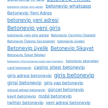
betonevip whatsapp
betonevip twitter giriş adresi
Betonevip Yeni Adres
betonevip yeni adresi
Betonevip yeni giriş
betonevip yeni giriş adresi
Betonevip Çevrimiçi Desteği
Betonevip Ödeme Seçenekleri
betonevip üyeleri
Betonevip üyelik
Betonevip Şikayet
Betonevip Şirket Bilgileri
betonevip şikayetleri
betonevip şifre kurtarma i̇şlemi nasıl başlatılır
casino sitesi betonevip
canli betonevip
giris betonevip
giris adresi betonevip
girisi betonevip
giris yap betonevip
güncel betonevip
güncel adresi betonevip
mobil betonevip
kayit betonevip
twitter betonevip
yeni adresi betonevip