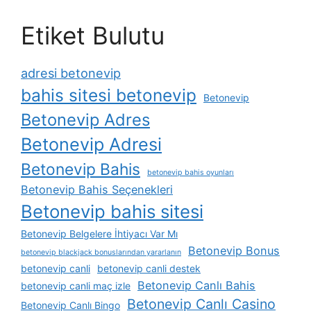
Etiket Bulutu
adresi betonevip
bahis sitesi betonevip
Betonevip
Betonevip Adres
Betonevip Adresi
Betonevip Bahis
betonevip bahis oyunları
Betonevip Bahis Seçenekleri
Betonevip bahis sitesi
Betonevip Belgelere İhtiyacı Var Mı
Betonevip Bonus
betonevip blackjack bonuslarından yararlanın
betonevip canli
betonevip canli destek
Betonevip Canlı Bahis
betonevip canli maç izle
Betonevip Canlı Casino
Betonevip Canlı Bingo