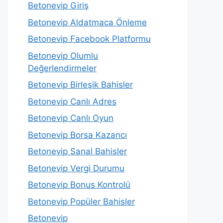
Betonevip Giriş
Betonevip Aldatmaca Önleme
Betonevip Facebook Platformu
Betonevip Olumlu
Değerlendirmeler
Betonevip Birleşik Bahisler
Betonevip Canlı Adres
Betonevip Canlı Oyun
Betonevip Borsa Kazancı
Betonevip Sanal Bahisler
Betonevip Vergi Durumu
Betonevip Bonus Kontrolü
Betonevip Popüler Bahisler
Betonevip