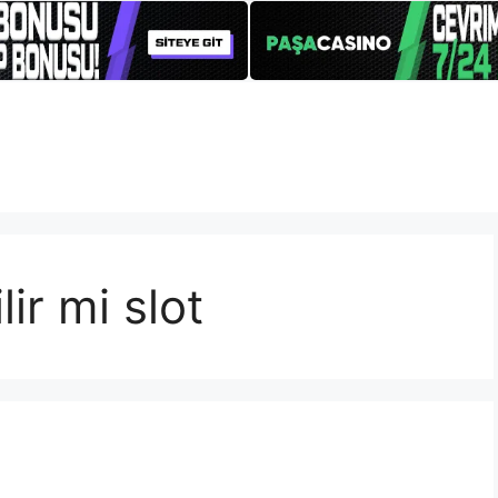
ir mi slot