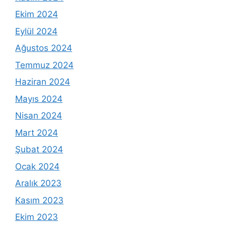
Ekim 2024
Eylül 2024
Ağustos 2024
Temmuz 2024
Haziran 2024
Mayıs 2024
Nisan 2024
Mart 2024
Şubat 2024
Ocak 2024
Aralık 2023
Kasım 2023
Ekim 2023