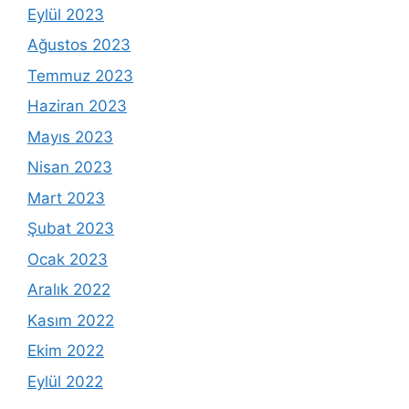
Eylül 2023
Ağustos 2023
Temmuz 2023
Haziran 2023
Mayıs 2023
Nisan 2023
Mart 2023
Şubat 2023
Ocak 2023
Aralık 2022
Kasım 2022
Ekim 2022
Eylül 2022