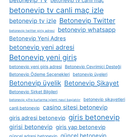
betonevip tv canli maç
betonevip tv canli maç izle
Betonevip Twitter
betonevip tv izle
betonevip whatsapp
betonevip twitter giriş adresi
Betonevip Yeni Adres
betonevip yeni adresi
Betonevip yeni giriş
betonevip yeni giriş adresi
Betonevip Çevrimiçi Desteği
Betonevip Ödeme Seçenekleri
betonevip üyeleri
Betonevip üyelik
Betonevip Şikayet
Betonevip Şirket Bilgileri
betonevip şikayetleri
betonevip şifre kurtarma i̇şlemi nasıl başlatılır
casino sitesi betonevip
canli betonevip
giris betonevip
giris adresi betonevip
girisi betonevip
giris yap betonevip
güncel betonevip
güncel adresi betonevip