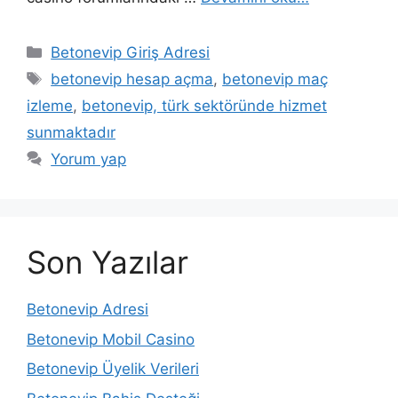
Kategoriler
Betonevip Giriş Adresi
Etiketler
betonevip hesap açma
,
betonevip maç
izleme
,
betonevip, türk sektöründe hizmet
sunmaktadır
Yorum yap
Son Yazılar
Betonevip Adresi
Betonevip Mobil Casino
Betonevip Üyelik Verileri