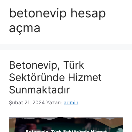
betonevip hesap
açma
Betonevip, Türk
Sektöründe Hizmet
Sunmaktadır
Şubat 21, 2024
Yazarı:
admin