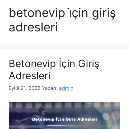
betonevip i̇çin giriş
adresleri
Betonevip İçin Giriş
Adresleri
Eylül 21, 2023
Yazarı:
admin