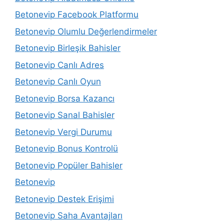
Betonevip Facebook Platformu
Betonevip Olumlu Değerlendirmeler
Betonevip Birleşik Bahisler
Betonevip Canlı Adres
Betonevip Canlı Oyun
Betonevip Borsa Kazancı
Betonevip Sanal Bahisler
Betonevip Vergi Durumu
Betonevip Bonus Kontrolü
Betonevip Popüler Bahisler
Betonevip
Betonevip Destek Erişimi
Betonevip Saha Avantajları