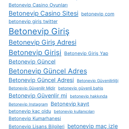
Betonevip Casino Oyunları
Betonevip Casino Sitesi
betonevip com
betonevip giris twitter
Betonevip Giriş
Betonevip Giriş Adresi
Betonevip Girişi
Betonevip Giriş Yap
Betonevip Güncel
Betonevip Güncel Adres
Betonevip Güncel Adresi
Betonevip Güvenilirliği
Betonevip Güvenilir Midir
betonevip güvenli bahis
Betonevip Güvenlir mi
betonevip hakkında
Betonevip kayıt
Betonevip Instagram
betonevip kaç oldu
betonevip kullanıcıları
Betonevip Kumarhanesi
betonevip maç izle
Betonevip Lisans Bilgileri