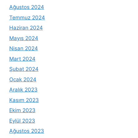
Ağustos 2024
Temmuz 2024
Haziran 2024
Mayıs 2024
Nisan 2024
Mart 2024
Şubat 2024
Ocak 2024
Aralık 2023
Kasım 2023
Ekim 2023
Eylül 2023
Ağustos 2023