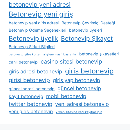
betonevip yeni adresi
Betonevip yeni giriş
betonevip yeni giriş adresi
Betonevip Çevrimiçi Desteği
Betonevip Ödeme Seçenekleri
betonevip üyeleri
Betonevip üyelik
Betonevip Şikayet
Betonevip Şirket Bilgileri
betonevip şikayetleri
betonevip şifre kurtarma i̇şlemi nasıl başlatılır
casino sitesi betonevip
canli betonevip
giris betonevip
giris adresi betonevip
girisi betonevip
giris yap betonevip
güncel betonevip
güncel adresi betonevip
mobil betonevip
kayit betonevip
twitter betonevip
yeni adresi betonevip
yeni giris betonevip
• web sitesine yeni kayıtlar i̇çin