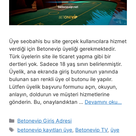
Üye seobahis bu site gerçek kullanıcılara hizmet
verdiği için Betonevip üyeliği gerekmektedir.
Türk üyelerin site ile ticaret yapma gibi bir
dertleri yok. Sadece 18 yaş sınırı belirlenmiştir.
Üyelik, ana ekranda giriş butonunun yanında
bulunan sarı renkli üye ol butonu ile yapılır.
Lütfen üyelik başvuru formunu açın, okuyun,
anlayın, doldurun ve müşteri hizmetlerine
gönderin. Bu, onaylandıktan …
Devamını oku…
Kategoriler
Betonevip Giriş Adresi
Etiketler
betonevip kayıtları üye
,
Betonevip TV
,
üye