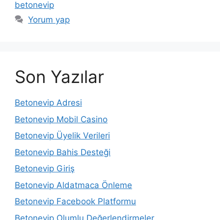
betonevip
Yorum yap
Son Yazılar
Betonevip Adresi
Betonevip Mobil Casino
Betonevip Üyelik Verileri
Betonevip Bahis Desteği
Betonevip Giriş
Betonevip Aldatmaca Önleme
Betonevip Facebook Platformu
Betonevip Olumlu Değerlendirmeler