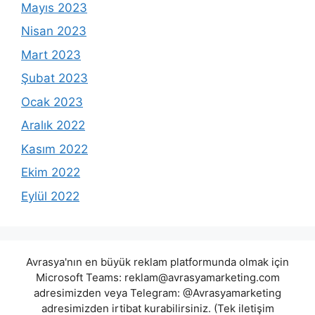
Mayıs 2023
Nisan 2023
Mart 2023
Şubat 2023
Ocak 2023
Aralık 2022
Kasım 2022
Ekim 2022
Eylül 2022
Avrasya'nın en büyük reklam platformunda olmak için
Microsoft Teams:
reklam@avrasyamarketing.com
adresimizden veya Telegram: @Avrasyamarketing
adresimizden irtibat kurabilirsiniz. (Tek iletişim