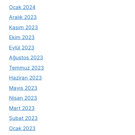
Ocak 2024
Aralık 2023
Kasım 2023
Ekim 2023
Eylül 2023
Ağustos 2023
Temmuz 2023
Haziran 2023
Mayıs 2023
Nisan 2023
Mart 2023
Şubat 2023
Ocak 2023