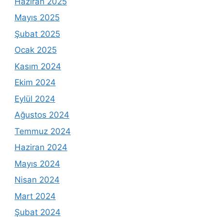
Haziran 2025
Mayıs 2025
Şubat 2025
Ocak 2025
Kasım 2024
Ekim 2024
Eylül 2024
Ağustos 2024
Temmuz 2024
Haziran 2024
Mayıs 2024
Nisan 2024
Mart 2024
Şubat 2024