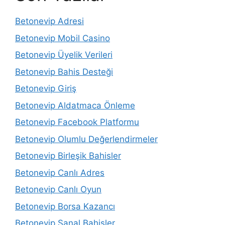
Betonevip Adresi
Betonevip Mobil Casino
Betonevip Üyelik Verileri
Betonevip Bahis Desteği
Betonevip Giriş
Betonevip Aldatmaca Önleme
Betonevip Facebook Platformu
Betonevip Olumlu Değerlendirmeler
Betonevip Birleşik Bahisler
Betonevip Canlı Adres
Betonevip Canlı Oyun
Betonevip Borsa Kazancı
Betonevip Sanal Bahisler