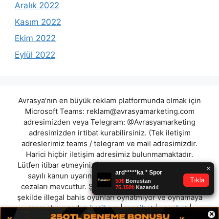
Aralık 2022
Kasım 2022
Ekim 2022
Eylül 2022
Avrasya'nın en büyük reklam platformunda olmak için
Microsoft Teams:
reklam@avrasyamarketing.com
adresimizden veya Telegram: @Avrasyamarketing
adresimizden irtibat kurabilirsiniz. (Tek iletişim
adreslerimiz teams / telegram ve mail adresimizdir.
Harici hiçbir iletişim adresimiz bulunmamaktadır.
Lütfen itibar etmeyiniz.) Türkiye yasalarına göre 7258
sayılı kanun uyarınca yasa dışı bahis oynamanın
cezaları mevcuttur. Şu an bulunduğunuz site hiç bir
şekilde illegal bahis oyunları oynatmıyor ve oynamaya
aracı olmuyordur.
betibom
|
mooibet
|
vegabet
|
×
betmina
|
rbet
|
metabet
|
astrobahis
|
isveçbahis