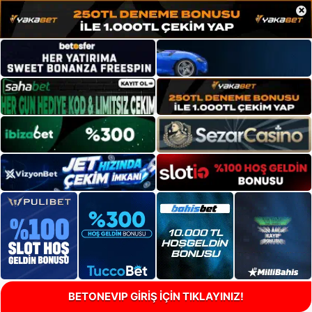
×
BETONEVIP GİRİŞ İÇİN TIKLAYINIZ!