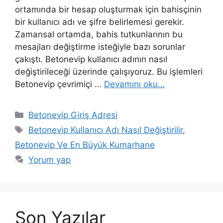
ortamında bir hesap oluşturmak için bahisçinin
bir kullanıcı adı ve şifre belirlemesi gerekir.
Zamansal ortamda, bahis tutkunlarının bu
mesajları değiştirme isteğiyle bazı sorunlar
çakıştı. Betonevip kullanıcı adının nasıl
değiştirileceği üzerinde çalışıyoruz. Bu işlemleri
Betonevip çevrimiçi …
Devamını oku…
Kategoriler
Betonevip Giriş Adresi
Etiketler
Betonevip Kullanıcı Adı Nasıl Değiştirilir
,
Betonevip Ve En Büyük Kumarhane
Yorum yap
Son Yazılar