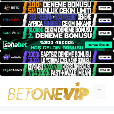
İçeriğe
atla
Menü