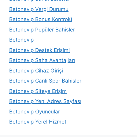
Betonevip Vergi Durumu
Betonevip Bonus Kontrolü
Betonevip Popüler Bahisler
Betonevip
Betonevip Destek Erişimi
Betonevip Saha Avantajları
Betonevip Cihaz Girişi
Betonevip Canlı Spor Bahisleri
Betonevip Siteye Erişim
Betonevip Yeni Adres Sayfası
Betonevip Oyuncular
Betonevip Yerel Hizmet