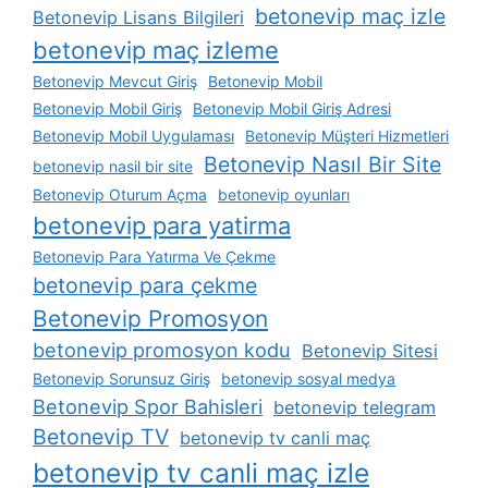
betonevip maç izle
Betonevip Lisans Bilgileri
betonevip maç izleme
Betonevip Mevcut Giriş
Betonevip Mobil
Betonevip Mobil Giriş
Betonevip Mobil Giriş Adresi
Betonevip Mobil Uygulaması
Betonevip Müşteri Hizmetleri
Betonevip Nasıl Bir Site
betonevip nasil bir site
Betonevip Oturum Açma
betonevip oyunları
betonevip para yatirma
Betonevip Para Yatırma Ve Çekme
betonevip para çekme
Betonevip Promosyon
betonevip promosyon kodu
Betonevip Sitesi
Betonevip Sorunsuz Giriş
betonevip sosyal medya
Betonevip Spor Bahisleri
betonevip telegram
Betonevip TV
betonevip tv canli maç
betonevip tv canli maç izle