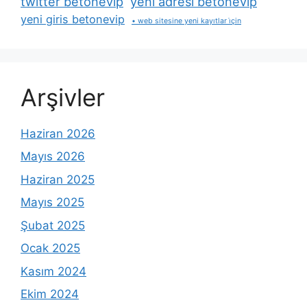
twitter betonevip
yeni adresi betonevip
yeni giris betonevip
• web sitesine yeni kayıtlar i̇çin
Arşivler
Haziran 2026
Mayıs 2026
Haziran 2025
Mayıs 2025
Şubat 2025
Ocak 2025
Kasım 2024
Ekim 2024