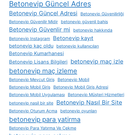
Betonevip Güncel Adres
Betonevip Güncel Adresi
Betonevip Güvenilirliği
Betonevip Güvenilir Midir
betonevip güvenli bahis
Betonevip Güvenlir mi
betonevip hakkında
Betonevip kayıt
Betonevip Instagram
betonevip kaç oldu
betonevip kullanıcıları
Betonevip Kumarhanesi
betonevip maç izle
Betonevip Lisans Bilgileri
betonevip maç izleme
Betonevip Mevcut Giriş
Betonevip Mobil
Betonevip Mobil Giriş
Betonevip Mobil Giriş Adresi
Betonevip Mobil Uygulaması
Betonevip Müşteri Hizmetleri
Betonevip Nasıl Bir Site
betonevip nasil bir site
Betonevip Oturum Açma
betonevip oyunları
betonevip para yatirma
Betonevip Para Yatırma Ve Çekme