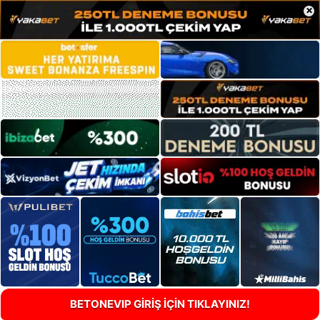
×
BETONEVIP GİRİŞ İÇİN TIKLAYINIZ!