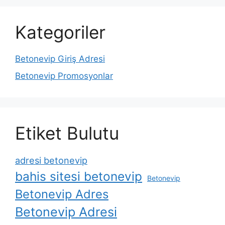
Kategoriler
Betonevip Giriş Adresi
Betonevip Promosyonlar
Etiket Bulutu
adresi betonevip
bahis sitesi betonevip
Betonevip
Betonevip Adres
Betonevip Adresi