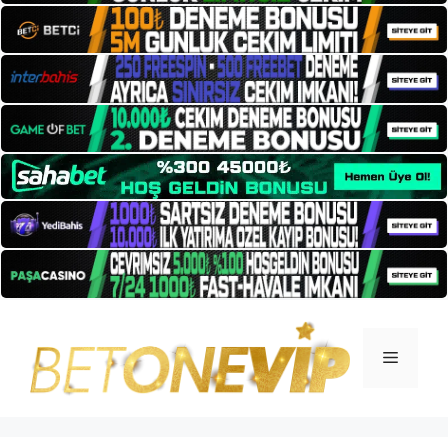
İçeriğe
atla
Menü