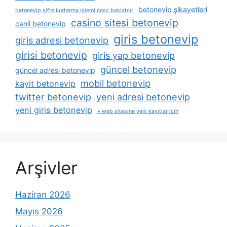
betonevip şikayetleri
betonevip şifre kurtarma i̇şlemi nasıl başlatılır
casino sitesi betonevip
canli betonevip
giris betonevip
giris adresi betonevip
girisi betonevip
giris yap betonevip
güncel betonevip
güncel adresi betonevip
mobil betonevip
kayit betonevip
twitter betonevip
yeni adresi betonevip
yeni giris betonevip
• web sitesine yeni kayıtlar i̇çin
Arşivler
Haziran 2026
Mayıs 2026