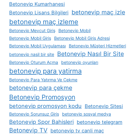
Betonevip Kumarhanesi
betonevip maç izle
Betonevip Lisans Bilgileri
betonevip maç izleme
Betonevip Mevcut Giriş
Betonevip Mobil
Betonevip Mobil Giriş
Betonevip Mobil Giriş Adresi
Betonevip Mobil Uygulaması
Betonevip Müşteri Hizmetleri
Betonevip Nasıl Bir Site
betonevip nasil bir site
Betonevip Oturum Açma
betonevip oyunları
betonevip para yatirma
Betonevip Para Yatırma Ve Çekme
betonevip para çekme
Betonevip Promosyon
betonevip promosyon kodu
Betonevip Sitesi
Betonevip Sorunsuz Giriş
betonevip sosyal medya
Betonevip Spor Bahisleri
betonevip telegram
Betonevip TV
betonevip tv canli maç