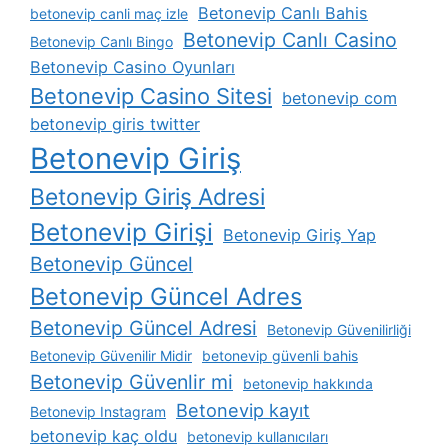
Betonevip Canlı Bahis
betonevip canli maç izle
Betonevip Canlı Casino
Betonevip Canlı Bingo
Betonevip Casino Oyunları
Betonevip Casino Sitesi
betonevip com
betonevip giris twitter
Betonevip Giriş
Betonevip Giriş Adresi
Betonevip Girişi
Betonevip Giriş Yap
Betonevip Güncel
Betonevip Güncel Adres
Betonevip Güncel Adresi
Betonevip Güvenilirliği
Betonevip Güvenilir Midir
betonevip güvenli bahis
Betonevip Güvenlir mi
betonevip hakkında
Betonevip kayıt
Betonevip Instagram
betonevip kaç oldu
betonevip kullanıcıları