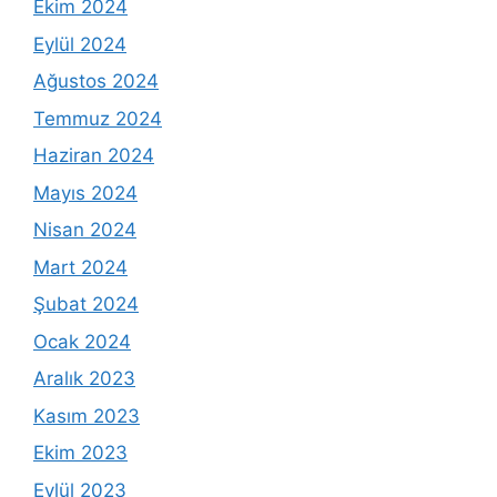
Ekim 2024
Eylül 2024
Ağustos 2024
Temmuz 2024
Haziran 2024
Mayıs 2024
Nisan 2024
Mart 2024
Şubat 2024
Ocak 2024
Aralık 2023
Kasım 2023
Ekim 2023
Eylül 2023