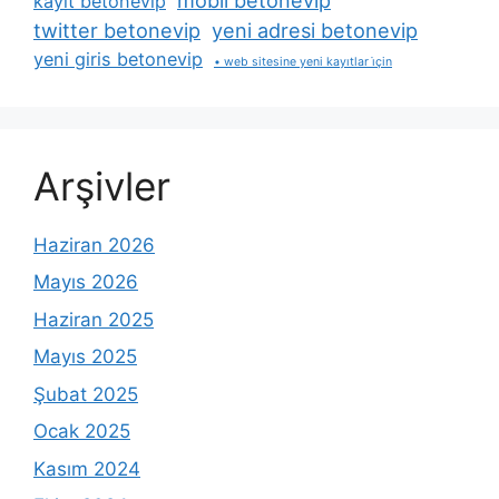
kayit betonevip
twitter betonevip
yeni adresi betonevip
yeni giris betonevip
• web sitesine yeni kayıtlar i̇çin
Arşivler
Haziran 2026
Mayıs 2026
Haziran 2025
Mayıs 2025
Şubat 2025
Ocak 2025
Kasım 2024