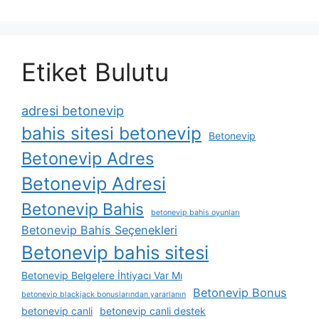
Etiket Bulutu
adresi betonevip
bahis sitesi betonevip
Betonevip
Betonevip Adres
Betonevip Adresi
Betonevip Bahis
betonevip bahis oyunları
Betonevip Bahis Seçenekleri
Betonevip bahis sitesi
Betonevip Belgelere İhtiyacı Var Mı
Betonevip Bonus
betonevip blackjack bonuslarından yararlanın
betonevip canli
betonevip canli destek