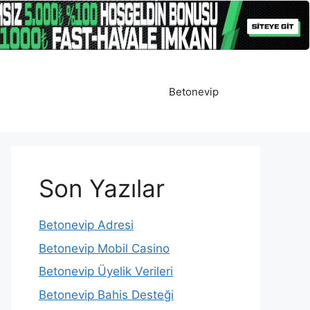
Betonevip
Son Yazılar
Betonevip Adresi
Betonevip Mobil Casino
Betonevip Üyelik Verileri
Betonevip Bahis Desteği