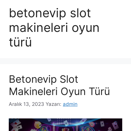
betonevip slot
makineleri oyun
türü
Betonevip Slot
Makineleri Oyun Türü
Aralık 13, 2023
Yazarı:
admin