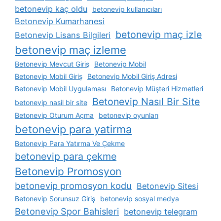
betonevip kaç oldu
betonevip kullanıcıları
Betonevip Kumarhanesi
betonevip maç izle
Betonevip Lisans Bilgileri
betonevip maç izleme
Betonevip Mevcut Giriş
Betonevip Mobil
Betonevip Mobil Giriş
Betonevip Mobil Giriş Adresi
Betonevip Mobil Uygulaması
Betonevip Müşteri Hizmetleri
Betonevip Nasıl Bir Site
betonevip nasil bir site
Betonevip Oturum Açma
betonevip oyunları
betonevip para yatirma
Betonevip Para Yatırma Ve Çekme
betonevip para çekme
Betonevip Promosyon
betonevip promosyon kodu
Betonevip Sitesi
Betonevip Sorunsuz Giriş
betonevip sosyal medya
Betonevip Spor Bahisleri
betonevip telegram