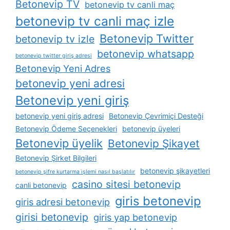
Betonevip TV
betonevip tv canli maç
betonevip tv canli maç izle
Betonevip Twitter
betonevip tv izle
betonevip whatsapp
betonevip twitter giriş adresi
Betonevip Yeni Adres
betonevip yeni adresi
Betonevip yeni giriş
betonevip yeni giriş adresi
Betonevip Çevrimiçi Desteği
Betonevip Ödeme Seçenekleri
betonevip üyeleri
Betonevip üyelik
Betonevip Şikayet
Betonevip Şirket Bilgileri
betonevip şikayetleri
betonevip şifre kurtarma i̇şlemi nasıl başlatılır
casino sitesi betonevip
canli betonevip
giris betonevip
giris adresi betonevip
girisi betonevip
giris yap betonevip