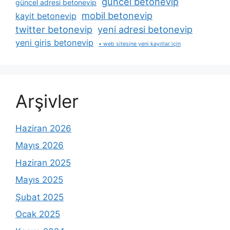
güncel betonevip
güncel adresi betonevip
mobil betonevip
kayit betonevip
twitter betonevip
yeni adresi betonevip
yeni giris betonevip
• web sitesine yeni kayıtlar i̇çin
Arşivler
Haziran 2026
Mayıs 2026
Haziran 2025
Mayıs 2025
Şubat 2025
Ocak 2025