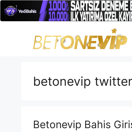
İçeriğe
atla
betonevip twitter
Betonevip Bahis Giri